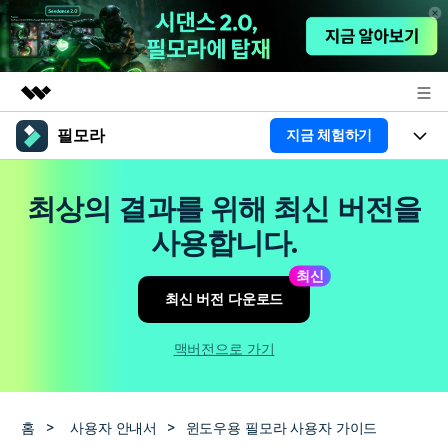
필모라
지금 체험하기
주요 제품
AIGC 크리에이티비티
제품
비즈니스
최상의 결과를 위해 최신 버전을
유틸리티
개요
플랫폼
AI
사용합니다.
회사 소개
솔루션
기능
최신
AI 기능
HOT
영상 편집 자료실
뉴스룸
최신 버전 다운로드
AI 꿀팁
동영상 편집하기
도움말 센터
플랜 및 가격
맥버전으로 가기
필모라 정보
도움말 센터
고객 지원
홈
>
사용자 안내서
>
윈도우용 필모라 사용자 가이드
더 알아보기