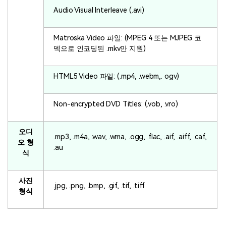
Audio Visual Interleave (.avi)
Matroska Video 파일: (MPEG 4 또는 MJPEG 코
덱으로 인코딩된 .mkv만 지원)
HTML5 Video 파일: (.mp4, .webm,. ogv)
Non-encrypted DVD Titles: (.vob, .vro)
오디
.mp3, .m4a, .wav, .wma, .ogg, .flac, .aif, .aiff, .caf,
오 형
.au
식
사진
.jpg, .png, .bmp, .gif, .tif, .tiff
형식