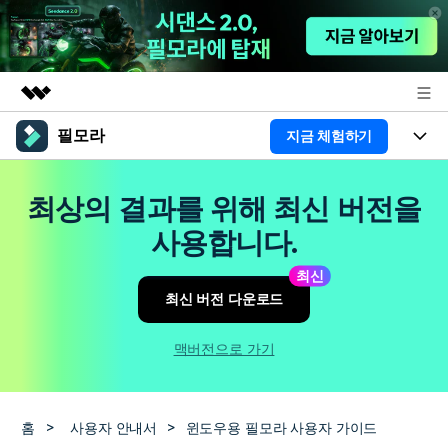
필모라
지금 체험하기
주요 제품
AIGC 크리에이티비티
제품
비즈니스
최상의 결과를 위해 최신 버전을
유틸리티
개요
플랫폼
AI
사용합니다.
회사 소개
솔루션
기능
최신
AI 기능
HOT
영상 편집 자료실
뉴스룸
최신 버전 다운로드
AI 꿀팁
동영상 편집하기
도움말 센터
플랜 및 가격
맥버전으로 가기
필모라 정보
도움말 센터
고객 지원
홈
>
사용자 안내서
>
윈도우용 필모라 사용자 가이드
더 알아보기