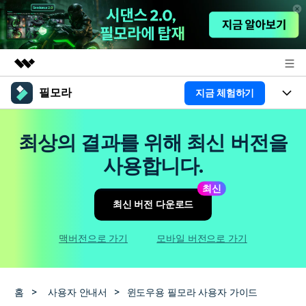
필모라
지금 체험하기
주요 제품
AIGC 크리에이티비티
제품
비즈니스
최상의 결과를 위해 최신 버전을
유틸리티
개요
플랫폼
AI
사용합니다.
회사 소개
솔루션
기능
최신
AI 기능
HOT
영상 편집 자료실
뉴스룸
최신 버전 다운로드
AI 꿀팁
동영상 편집하기
도움말 센터
플랜 및 가격
맥버전으로 가기
모바일 버전으로 가기
필모라 정보
도움말 센터
고객 지원
홈
>
사용자 안내서
>
윈도우용 필모라 사용자 가이드
더 알아보기