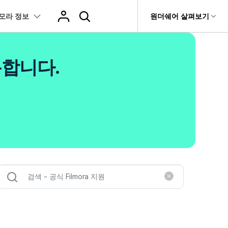
모라 정보
도움말 센터
원더쉐어 살펴보기
티
원더쉐어 소개
츠
I 꿀팁
핫한 콘텐츠
용합니다.
티비티
 제품
유틸리티
비즈니스
스트
화면 녹화와 게임 정보
이펙트
NEW
NEW
브 채널
아지 증명사진 생성
AI 기반 업스케일링 프로그램
AI 겨울 세컷
rit
Dr.Fone
제휴
복구
Recoverit
NEW
NEW
글맵 인증샷 제작
AI 영상 요소 편집
회사 소개
 자막
게임 정보
동영상 효과
NEW
t
챗GPT로 음성 파일을 텍스트 변환
영상, 사진 등 복구
뉴스룸
hatGPT 동영상
영상 길이 맞춘 음악 편집
e
트 경로
화면 녹화
프리셋 템플릿
인스타 스토리 배경 바꾸기
기 관리
플랜 및 가격
I 이미지 생성 사이트
AI 필터 사이트
fe
NEW
트 음성 변환(TTS)
기타
AI 뷰티 필터
케데헌 팬영상 만들기
 앱
도움말 센터
HOT
eo3 영상 생성
유튜브 인트로 제작
NEW
 텍스트 변환(STT)
애니메이션 그래프
네이버 컷츠 숏폼 제작 가이드
더 알아보기 >
 클립 편집
NewBlue FX
Veo 3으로 AI 할머니 숏폼 생성하기