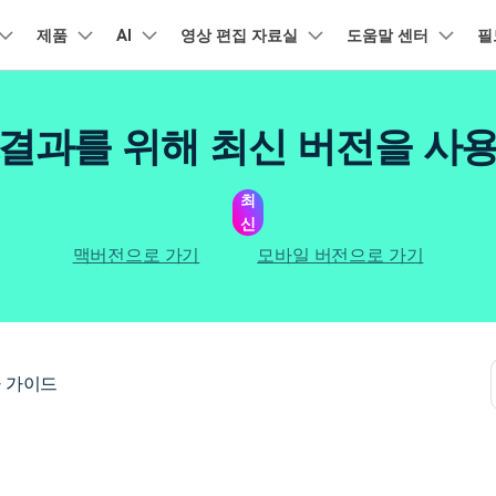
품
제품
비즈니스
AI
회사 소개
영상 편집 자료실
도움말 센터
필
뉴스룸
플랜 및 가격
유틸리
회사 소개
아보기
AI 기능
기능
고객 지원
기타 콘텐
A
HOT
결과를 위해 최신 버전을 사
원더쉐어의 스토리
램 제품
마인드맵 및 다이어그램
PDF 제품
동영상 크리에이
유틸리티
동영상 편집 방법
비디오
채용 정보
오디오
소셜 미디어 맞춤 영상 편집
자주 묻는 질문
텍
NEW
AI 번역
동영상 얼굴 보정
공식 유튜
강
EdrawMind
PDFelement
Filmora
Recove
리에이터 허브
필모라 최신 정보
리뷰
최
PDF 제작 및 편집
데이터 
Filmora를 사용하는 데 필요한 모
문의하기
신
EdrawMax
UniConverter
NEW
AI 생성형 확장
AI 썸네일 생성기
든 정보
구
력을 마음껏 발휘하기
AI 편집 도구
최신 제품 소식 및 업데이트
펜 도구
Filmora 뉴스 및 리뷰에 대해 자세히 알아보기
자동 비트 맞추기
유튜브
동적
NEW
NEW
도큐먼트 클라우드
Repairi
비즈니스
맥버전으로 가기
모바일 버전으로 가기
클라우드 기반 파일 관리
손상된 동
DemoCreator
텍스트 동영상 변환
아이디어 영상 변환
C
문의
PDFelement Online
Dr.Fon
NEW
영상 편집 방법
평면 추적
음성 변조
인스타
텍스
무료 온라인 PDF 도구
모바일 기
리에이터 수익화 프로그램
무료로 지원팀에 연락하세요
AI 음향 효과
AI 인물 컷아웃
A
력을 수익으로 바꿔보세요!
HiPDF
FamiSa
오디오 편집 방법
화면 녹화
오디오 싱크 자동 맞추기
틱톡
텍스
무료 올인원 온라인 PDF 도구
자녀 보호
버전 기록
무료 다운로드
AI 영상 보정
동영상 노이즈 제거
V
 가이드
Filmora 9-14 버전 정보 확인
자막 편집 방법
키프레임
무음 감지 기능
음성
구 추천 프로그램
모든 제품 알아보기
더 알아보기 >
를 초대하고 리워드를 받으세요!
크로마키
오디오 더킹
멀티
더 알아보기 >