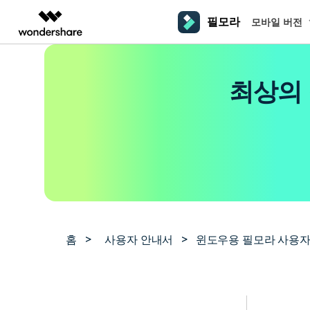
필모라
모바일 버전
주요 제
AIGC 크리에이티비티
개요
솔루션
플랫폼
동영상 편집하기
더 알
최상의 
동영상 크리에이티비티
마인드맵 및 다이어그
PDF 솔루션
엔터프라이즈
필모라 AI
동영상 편집 프로그램
Filmora
EdrawMax
PDFelement
교육
AI를 활용해 손쉽게 편집
PC
동영상 편집기
영상 프롬프트 예시
크
쉽고 재미있는 영상 편집
순서도 프로그램
더 알아보기 >>
파트너
프롬프트 작성 법 및 꿀팁
영상 편집 프로그램
창의
NEW
UniConverter
EdrawMind
맥 동영상 편집기
올인원 미디어 툴박스
마인드맵 프로그램
제휴
DemoCreator
동영상 편집 어플
강력한 화면 녹화
사용자 가이드
크
모바일
iOS용 동영상 편집기
Media.io
필모라 기능 단계별 가이드
창의
영상 효과 리소스
Android용 동영상 편집기
AI 동영상, 이미지, 음악 생성기
홈
>
사용자 안내서
>
윈도우용 필모라 사용자
기술 사양
친
리소스
크리에이티브 에셋
지원되는 형식, 장치 및 GPU의 전체 목록
친구