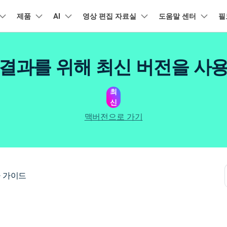
품
제품
비즈니스
AI
회사 소개
영상 편집 자료실
도움말 센터
필
뉴스룸
플랜 및 가격
유틸리
회사 소개
아보기
AI 기능
기능
고객 지원
기타 콘텐
A
HOT
결과를 위해 최신 버전을 사
원더쉐어의 스토리
램 제품
마인드맵 및 다이어그램
PDF 제품
동영상 크리에이
유틸리티
동영상 편집 방법
비디오
채용 정보
오디오
소셜 미디어 맞춤 영상 편집
자주 묻는 질문
텍
NEW
AI 번역
동영상 얼굴 보정
공식 유튜
강
EdrawMind
PDFelement
Filmora
Recove
리에이터 허브
필모라 최신 정보
리뷰
최
PDF 제작 및 편집
데이터 
Filmora를 사용하는 데 필요한 모
문의하기
신
EdrawMax
UniConverter
NEW
AI 생성형 확장
AI 썸네일 생성기
든 정보
구
력을 마음껏 발휘하기
AI 편집 도구
최신 제품 소식 및 업데이트
펜 도구
Filmora 뉴스 및 리뷰에 대해 자세히 알아보기
자동 비트 맞추기
유튜브
동적
NEW
NEW
도큐먼트 클라우드
Repairi
비즈니스
맥버전으로 가기
클라우드 기반 파일 관리
손상된 동
DemoCreator
텍스트 동영상 변환
아이디어 영상 변환
C
문의
PDFelement Online
Dr.Fon
NEW
영상 편집 방법
평면 추적
음성 변조
인스타
텍스
무료 온라인 PDF 도구
모바일 기
리에이터 수익화 프로그램
무료로 지원팀에 연락하세요
AI 음향 효과
AI 인물 컷아웃
A
력을 수익으로 바꿔보세요!
HiPDF
FamiSa
오디오 편집 방법
화면 녹화
오디오 싱크 자동 맞추기
틱톡
텍스
무료 올인원 온라인 PDF 도구
자녀 보호
버전 기록
무료 다운로드
AI 영상 보정
동영상 노이즈 제거
V
 가이드
Filmora 9-14 버전 정보 확인
자막 편집 방법
키프레임
무음 감지 기능
음성
구 추천 프로그램
모든 제품 알아보기
더 알아보기 >
를 초대하고 리워드를 받으세요!
크로마키
오디오 더킹
멀티
더 알아보기 >