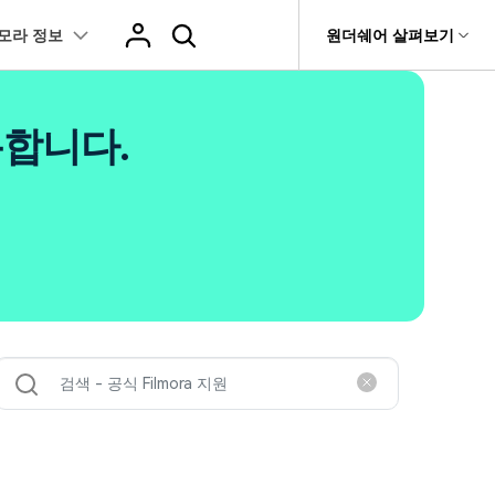
모라 정보
도움말 센터
원더쉐어 살펴보기
티
원더쉐어 소개
츠
I 꿀팁
핫한 콘텐츠
용합니다.
티비티
 제품
유틸리티
비즈니스
스트
화면 녹화와 게임 정보
이펙트
NEW
NEW
브 채널
아지 증명사진 생성
AI 기반 업스케일링 프로그램
AI 겨울 세컷
rit
Dr.Fone
제휴
복구
Recoverit
NEW
NEW
글맵 인증샷 제작
AI 영상 요소 편집
회사 소개
 자막
게임 정보
동영상 효과
NEW
t
챗GPT로 음성 파일을 텍스트 변환
영상, 사진 등 복구
뉴스룸
hatGPT 동영상
영상 길이 맞춘 음악 편집
e
트 경로
화면 녹화
프리셋 템플릿
인스타 스토리 배경 바꾸기
기 관리
플랜 및 가격
I 이미지 생성 사이트
AI 필터 사이트
fe
NEW
트 음성 변환(TTS)
기타
AI 뷰티 필터
케데헌 팬영상 만들기
 앱
도움말 센터
HOT
eo3 영상 생성
유튜브 인트로 제작
NEW
 텍스트 변환(STT)
애니메이션 그래프
네이버 컷츠 숏폼 제작 가이드
더 알아보기 >
 클립 편집
NewBlue FX
Veo 3으로 AI 할머니 숏폼 생성하기