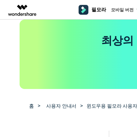
필모라
모바일 버전
주요 제
AIGC 크리에이티비티
개요
솔루션
플랫폼
동영상 편집하기
더 알
최상의 
동영상 크리에이티비티
마인드맵 및 다이어그
PDF 솔루션
엔터프라이즈
필모라 AI
동영상 편집 프로그램
Filmora
EdrawMax
PDFelement
교육
AI를 활용해 손쉽게 편집
PC
동영상 편집기
영상 프롬프트 예시
크
쉽고 재미있는 영상 편집
순서도 프로그램
더 알아보기 >>
파트너
프롬프트 작성 법 및 꿀팁
영상 편집 프로그램
창의
NEW
UniConverter
EdrawMind
맥 동영상 편집기
올인원 미디어 툴박스
마인드맵 프로그램
제휴
DemoCreator
동영상 편집 어플
강력한 화면 녹화
사용자 가이드
크
모바일
iOS용 동영상 편집기
Media.io
필모라 기능 단계별 가이드
창의
영상 효과 리소스
Android용 동영상 편집기
AI 동영상, 이미지, 음악 생성기
홈
>
사용자 안내서
>
윈도우용 필모라 사용자
기술 사양
친
리소스
크리에이티브 에셋
지원되는 형식, 장치 및 GPU의 전체 목록
친구