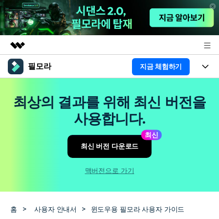
필모라
지금 체험하기
주요 제품
AIGC 크리에이티비티
제품
비즈니스
최상의 결과를 위해 최신 버전을
유틸리티
개요
플랫폼
AI
사용합니다.
회사 소개
솔루션
기능
최신
AI 기능
HOT
영상 편집 자료실
뉴스룸
최신 버전 다운로드
AI 꿀팁
동영상 편집하기
도움말 센터
플랜 및 가격
맥버전으로 가기
필모라 정보
도움말 센터
고객 지원
홈
>
사용자 안내서
>
윈도우용 필모라 사용자 가이드
더 알아보기