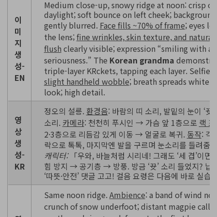
Medium close-up, snowy ridge at noon: crisp o
daylight; soft bounce on left cheek; backgroun
이
gently blurred.
Face fills ~70% of frame
; eyes lo
미
the lens;
fine wrinkles, skin texture, and natural
지
flush
clearly visible; expression “smiling with a h
생
seriousness.” The
Korean grandma
demonstra
성-
triple-layer KRckets, tapping each layer. Selfie
EN
slight handheld wobble
; breath spreads white.
look; high detail.
정오의 설릉.
환경음
: 바람의 띠 소리, 발밑의 눈이 ‘뀻’
영
소리.
카메라
: 천천히 푸시인 → 가슴 앞 1층으로
랙 
상
2·3층으로 리듬감 있게 이동 → 얼굴로 복귀.
동작
: 각
생
락으로 톡톡, 마지막엔 발을 구르며 눈소리를 들려줌.
성-
캐릭터:
「우와, 바늘처럼 시리네! 그래도 ‘세 겹’이면 거
KR
힘 방지 → 공기층 → 방풍. 방금 ‘뀻’ 소리 들었지? 
‘따뜻·안전’ 댓글 고고! 걸음 요령은 다음에 바로 실습!
Same noon ridge.
Ambience
: a band of wind noi
crunch of snow underfoot; distant magpie call.