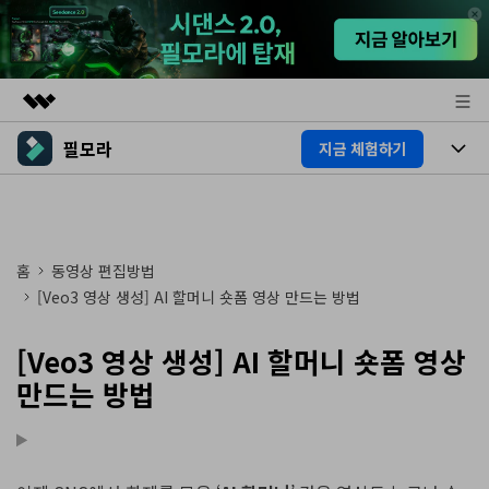
필모라
지금 체험하기
주요 제품
AIGC 크리에이티비티
제품
비즈니스
유틸리티
개요
플랫폼
AI
회사 소개
홈
동영상 편집방법
솔루션
기능
[Veo3 영상 생성] AI 할머니 숏폼 영상 만드는 방법
AI 기능
뉴스룸
HOT
영상 편집 자료실
[Veo3 영상 생성] AI 할머니 숏폼 영상
AI 꿀팁
동영상 편집하기
플랜 및 가격
도움말 센터
만드는 방법
도움말 센터
필모라 정보
고객 지원
더 알아보기