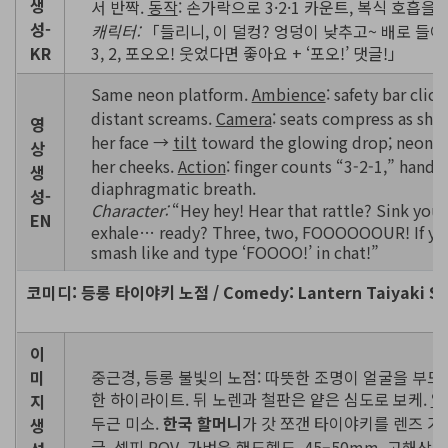
생
서 반짝.
동작
: 손가락으로 3·2·1 카운트, 복식 호흡을
성-
캐릭터:
「들리니, 이 덜컹? 엉덩이 낮추고~ 배로 들
KR
3, 2, 포오오! 웃었다면 좋아요 + ‘포오!’ 댓글!」
Same neon platform.
Ambience
: safety bar click,
distant screams.
Camera
: seats compress as she 
영
her face →
tilt
toward the glowing drop; neon ref
상
her cheeks.
Action
: finger counts “3-2-1,” hand 
생
diaphragmatic breath.
성-
Character:
“Hey hey! Hear that rattle? Sink you
EN
exhale… ready? Three, two, FOOOOOOUR! If you
smash like and type ‘FOOOO!’ in chat!”
코미디: 등롱 타이야키 노점 / Comedy: Lantern Taiyaki Stal
이
미
중근경, 등롱 불빛의 노점: 따뜻한 조명이 얼굴을 부드
한 하이라이트. 뒤 노렌과 철판은 얕은 심도로 보케.
얼
지
두근 미소.
한국 할머니
가 갓 쪼갠 타이야키를 렌즈 가
생
글. 셀피 POV,
가벼운 핸드헬드
,
45–50mm
, 고해상.