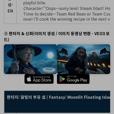
playful bite.
성-
Character:
“Oops—sorry lens! Steam blast! Hot
EN
Time to decide—Team Red Bean or Team Custa
now! I’ll cook the winning recipe in the next vi
③ 판타지 & 신화(이미지 생성 / 이미지 동영상 변환 - VEO3 모
드)
판타지: 달빛의 부유 섬 / Fantasy: Moonlit Floating Island