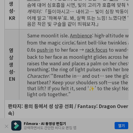
생
슴에 대어 심호흡을 시연, 빛의 고리가 호흡에 맞춰 박
성-
캐릭터:
「들이마시고… 내쉬고… 빛이 심장 박동이랑 
KR
어깨 말고 ‘하복부’로. 봐, 살짝 뜨는 느낌! 느꼈다면 ‘
음은 작은 빛 구슬을 같이 띄워보자.」
Same moonlit isle.
Ambience
: high-altitude wi
from the magic circle; faint bell-like twinkles af
0.6s
push-in
to her face →
rack focus
to wand-ti
영
back to her face as moonlight glides across her
상
raises the wand and places a palm on her chest
생
breathing; the ring of light pulses with her breat
성-
Character:
“Breathe in… and out… see the glow 
EN
heartbeat? Keep your shoulders soft—use the lo
that lift? If you felt it, send ‘✨’ to the sky! Next
light orb together.”
판타지: 용의 등에서 성 상공 선회 / Fantasy: Dragon Over Cas
속)
Filmora - AI 동영상 편집기
이
열기
강력하면서도 간단한 비디오 편집 앱
중근경, 횃불이 비추는 고성 상공(푸른 새벽): 구름 사
미