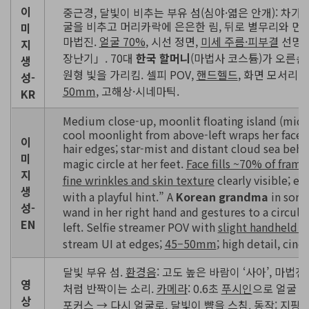
이
중근경, 달빛이 비추는 부유 섬(심야·엷은 안개): 차가
굴을 비추고 머리카락에 은은한 림, 뒤로 별무리와 먼 
미
마법진.
얼굴 70%
, 시선 정면,
미세 주름·피부결
선명.
지
장난기」. 70대
한국 할머니
(마법사 코스튬)가 오른손
생
원형 빛을 가리킴. 셀피 POV,
핸드헬드
, 화면 모서리에
성-
50mm
, 고해상·시네마틱.
KR
Medium close-up, moonlit floating island (midni
cool moonlight from above-left wraps her face; 
이
hair edges; star-mist and distant cloud sea behi
미
magic circle at her feet.
Face fills ~70% of frame
지
fine wrinkles and skin texture
clearly visible; e
생
with a playful hint.” A
Korean grandma
in sorce
성-
wand in her right hand and gestures to a circula
EN
left. Selfie streamer POV with
slight handheld 
stream UI at edges;
45–50mm
; high detail, cine
달빛 부유 섬.
환경음
: 고도 높은 바람이 ‘사아’, 마법진
영
처럼 반짝이는 소리.
카메라
: 0.6초
푸시인
으로 얼굴 
상
포커스
→ 다시 얼굴로, 달빛이 뺨을 스침.
동작
: 지팡