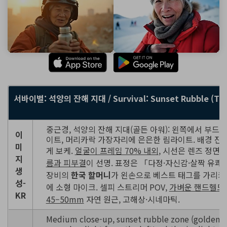
서바이벌: 석양의 잔해 지대 / Survival: Sunset Rubble (T2I
중근경, 석양의 잔해 지대(골든 아워): 왼쪽에서 부드러
이
이트, 머리카락 가장자리에 은은한 림라이트. 배경 잔
미
게 보케.
얼굴이 프레임 70% 내외
, 시선은 렌즈 정면,
지
름과 피부결
이 선명. 표정은 「다정·자신감·살짝 유쾌
생
장비의
한국 할머니
가 왼손으로 베스트 태그를 가리키
성-
에 소형 마이크. 셀피 스트리머 POV,
가벼운 핸드헬드
KR
45–50mm
자연 원근, 고해상·시네마틱.
Medium close-up, sunset rubble zone (golden ho