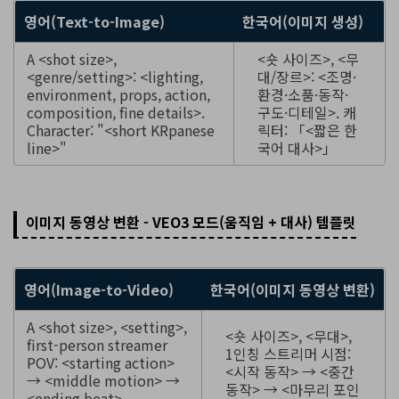
영어(Text-to-Image)
한국어(이미지 생성)
A <shot size>,
<숏 사이즈>, <무
<genre/setting>: <lighting,
대/장르>: <조명·
environment, props, action,
환경·소품·동작·
composition, fine details>.
구도·디테일>. 캐
Character: "<short KRpanese
릭터: 「<짧은 한
line>"
국어 대사>」
이미지 동영상 변환 - VEO3 모드(움직임 + 대사) 템플릿
영어(Image-to-Video)
한국어(이미지 동영상 변환)
A <shot size>, <setting>,
<숏 사이즈>, <무대>,
first-person streamer
1인칭 스트리머 시점:
POV: <starting action>
<시작 동작> → <중간
→ <middle motion> →
동작> → <마무리 포인
<ending beat>.