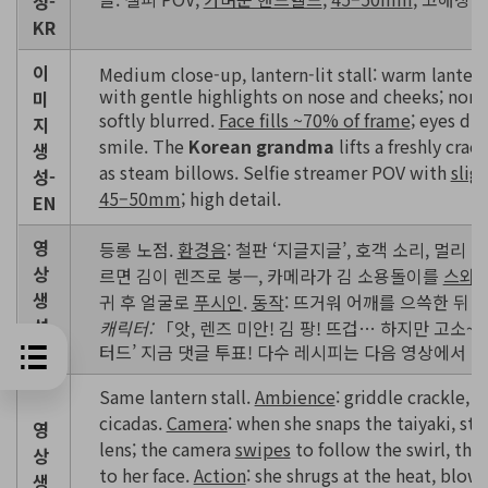
성-
KR
이
Medium close-up, lantern-lit stall: warm lantern
with gentle highlights on nose and cheeks; nore
미
softly blurred.
Face fills ~70% of frame
; eyes dir
지
smile. The
Korean grandma
lifts a freshly crac
생
as steam billows. Selfie streamer POV with
slig
성-
45–50mm
; high detail.
EN
영
등롱 노점.
환경음
: 철판 ‘지글지글’, 호객 소리, 멀리 
상
르면 김이 렌즈로 붕—, 카메라가 김 소용돌이를
스와
생
귀 후 얼굴로
푸시인
.
동작
: 뜨거워 어깨를 으쓱한 뒤 
성-
캐릭터:
「앗, 렌즈 미안! 김 팡! 뜨겁… 하지만 고소~! 
KR
터드’ 지금 댓글 투표! 다수 레시피는 다음 영상에서 내
Same lantern stall.
Ambience
: griddle crackle, v
cicadas.
Camera
: when she snaps the taiyaki, st
영
lens; the camera
swipes
to follow the swirl, the
상
to her face.
Action
: she shrugs at the heat, blows
생