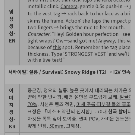
metallic clink.
Camera
: gentle 0.5s push-in →
ra
영
to the vest tag → rack back to her face as a brie
상
skims the frame.
Action
: she taps the impact pa
생
two fingers → brings the mic to her mouth.
성-
Character:
“Hey! Golden hour perfection—see h
EN
light wraps? Ow—sand got me! Anyway, this ves
because of
this
spot. Remember the tag placem
thickness. Type ‘STRONGEST VEST’ and we’ll pr
with a live test!”
서바이벌: 설릉 / Survival: Snowy Ridge (T2I → I2V 연속)
이
중근경, 정오의 설릉: 높은 곳에서 내리쬐는 차가운 확
뺨에 약한 반사광, 배경 설면은 부드럽게 보케.
얼굴이 
미
70%
, 시선은 렌즈 정면,
미세 주름·피부결·볼의 홍조
까
지
표정은 「미소 + 약간의 진지함」. 70대
한국 할머니
생
자켓을 톡톡 짚어 보여줌. 셀피 POV,
가벼운 핸드헬드
성-
얗게 번짐.
50mm
, 고해상.
KR