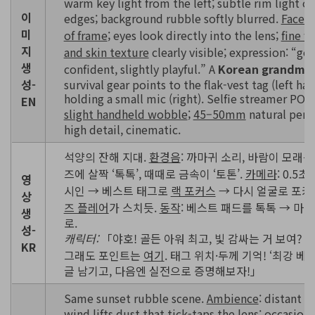
warm key light from the left; subtle rim light on
이
edges; background rubble softly blurred.
Face f
미
of frame
; eyes look directly into the lens;
fine w
지
and skin texture
clearly visible; expression: “gen
생
confident, slightly playful.” A
Korean grandma
성-
survival gear points to the flak-vest tag (left ha
holding a small mic (right). Selfie streamer POV
EN
slight handheld wobble
;
45–50mm
natural pers
high detail, cinematic.
석양의 잔해 지대.
환경음
: 까마귀 소리, 바람이 모래를
즈에 살짝 ‘톡톡’, 때때로 금속이 ‘토톤’.
카메라
: 0.5
영
시인 → 베스트 태그로
랙 포커스
→ 다시 얼굴로 포커
상
즈 플레어
가 스치듯.
동작
: 베스트 패드를 톡톡 → 마
생
로.
성-
캐릭터:
「야호! 골든 아워 최고, 빛 감싸는 거 보여? 
KR
그래도 포인트는
여기
. 태그 위치·두께 기억! ‘최강 베
글 남기고, 다음엔 실전으로 증명해보자!」
Same sunset rubble scene.
Ambience
: distant c
wind lifts dust that tick-taps the lens; occasiona