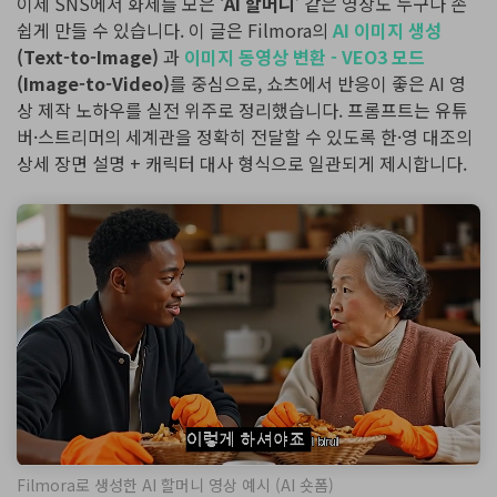
이제 SNS에서 화제를 모은 ‘
AI 할머니
’ 같은 영상도 누구나 손
핫한 콘텐츠
쉽게 만들 수 있습니다. 이 글은 Filmora의
AI 이미지 생성
기타 콘텐츠
(Text-to-Image)
과
이미지 동영상 변환 - VEO3 모드
(Image-to-Video)
를 중심으로, 쇼츠에서 반응이 좋은 AI 영
가격
로그인
상 제작 노하우를 실전 위주로 정리했습니다. 프롬프트는 유튜
버·스트리머의 세계관을 정확히 전달할 수 있도록 한·영 대조의
상세 장면 설명 + 캐릭터 대사 형식으로 일관되게 제시합니다.
검색
Filmora로 생성한 AI 할머니 영상 예시 (AI 숏폼)