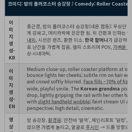
코미디: 밤의 롤러코스터 승강장 / Comedy: Roller Coaster Ni
이
중근경, 밤의 롤러코스터 승강장(네온 점등): 우상단 
미
게 감싸고, 머리카락에 은은한 림. 뒤 간판과 인파는 얕
지
내외
, 시선은 렌즈, 환한 미소.
한국 할머니
가 급강하 
생
로 난간을 가볍게 잡음. 셀피 스트리머 POV,
가벼운 
성-
상·시네마틱.
KR
Medium close-up, roller coaster platform at nigh
이
bounce lights her cheeks; subtle rim on hair ed
미
and crowd softly blurred.
Face fills ~70% of fra
지
wide, playful smile. The
Korean grandma
point
생
drop, lightly gripping the rail with her other ha
성-
with
slight handheld wobble
; faint stream UI a
EN
perspective; high detail, cinematic.
영
밤 승강장.
환경음
: 안전바 ‘딸깍’, 체인리프트 ‘덜컹’,
상
앉으면 가볍게 눌리고, 얼굴로
푸시인
→ 드롭 방향으