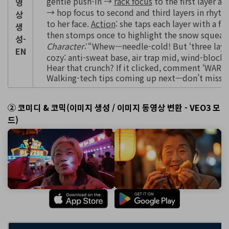
gentle push-in →
rack focus
to the first layer at
영
→ hop focus to second and third layers in rhyt
상
to her face.
Action
: she taps each layer with a fin
생
then stomps once to highlight the snow squeak
성-
Character:
“Whew—needle-cold! But ‘three layer
EN
cozy: anti-sweat base, air trap mid, wind-block s
Hear that crunch? If it clicked, comment ‘WARM
Walking-tech tips coming up next—don’t miss i
② 코미디 & 코믹(이미지 생성 / 이미지 동영상 변환 - VEO3 모
드)