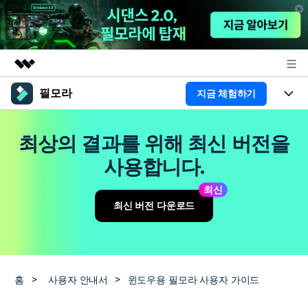
필모라
지금 체험하기
주요 제품
AIGC 크리에이티비티
제품
비즈니스
최상의 결과를 위해 최신 버전을
유틸리티
개요
플랫폼
AI
사용합니다.
회사 소개
솔루션
기능
최신
AI 기능
HOT
영상 편집 자료실
뉴스룸
최신 버전 다운로드
AI 꿀팁
동영상 편집하기
도움말 센터
플랜 및 가격
필모라 정보
도움말 센터
홈
>
사용자 안내서
>
윈도우용 필모라 사용자 가이드
고객 지원
더 알아보기