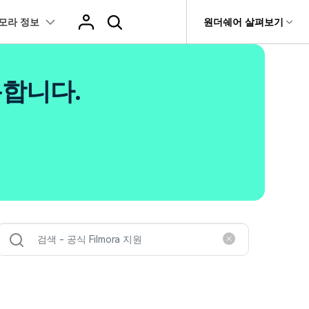
모라 정보
도움말 센터
원더쉐어 살펴보기
티
원더쉐어 소개
츠
I 꿀팁
핫한 콘텐츠
용합니다.
티비티
 제품
유틸리티
비즈니스
스트
화면 녹화와 게임 정보
이펙트
NEW
NEW
브 채널
아지 증명사진 생성
AI 기반 업스케일링 프로그램
AI 겨울 세컷
rit
Dr.Fone
제휴
복구
Recoverit
NEW
NEW
글맵 인증샷 제작
AI 영상 요소 편집
회사 소개
 자막
게임 정보
동영상 효과
NEW
t
챗GPT로 음성 파일을 텍스트 변환
영상, 사진 등 복구
뉴스룸
hatGPT 동영상
영상 길이 맞춘 음악 편집
e
트 경로
화면 녹화
프리셋 템플릿
인스타 스토리 배경 바꾸기
기 관리
플랜 및 가격
I 이미지 생성 사이트
AI 필터 사이트
fe
NEW
트 음성 변환(TTS)
기타
AI 뷰티 필터
케데헌 팬영상 만들기
 앱
도움말 센터
HOT
eo3 영상 생성
유튜브 인트로 제작
NEW
 텍스트 변환(STT)
애니메이션 그래프
네이버 컷츠 숏폼 제작 가이드
더 알아보기 >
 클립 편집
NewBlue FX
Veo 3으로 AI 할머니 숏폼 생성하기