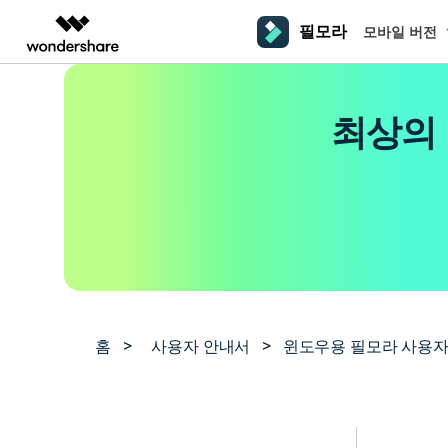
필모라
모바일 버전
주요 제
AIGC 크리에이티비티
개요
솔루션
플랫폼
동영상 편집하기
더 알
최상의 
동영상 크리에이티비티
마인드맵 및 다이어그
PDF 솔루션
엔터프라이즈
필모라 AI
동영상 편집 프로그램
Filmora
EdrawMax
PDFelement
교육
AI를 활용해 손쉽게 편집
PC
동영상 편집기
영상 프롬프트 예시
크
쉽고 재미있는 영상 편집
순서도 프로그램
더 알아보기 >>
파트너
프롬프트 작성 법 및 꿀팁
영상 편집 프로그램
창의
NEW
UniConverter
EdrawMind
맥 동영상 편집기
올인원 미디어 툴박스
마인드맵 프로그램
제휴
DemoCreator
동영상 편집 어플
강력한 화면 녹화
사용자 가이드
크
모바일
iOS용 동영상 편집기
Media.io
필모라 기능 단계별 가이드
창의
영상 효과 리소스
Android용 동영상 편집기
AI 동영상, 이미지, 음악 생성기
홈
>
사용자 안내서
>
윈도우용 필모라 사용자
기술 사양
친
리소스
크리에이티브 에셋
지원되는 형식, 장치 및 GPU의 전체 목록
친구