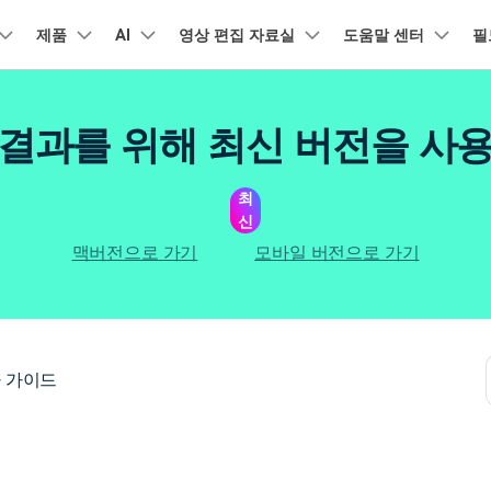
품
제품
비즈니스
AI
회사 소개
영상 편집 자료실
도움말 센터
필
뉴스룸
플랜 및 가격
유틸리
회사 소개
아보기
AI 기능
기능
고객 지원
기타 콘텐
A
HOT
결과를 위해 최신 버전을 사
원더쉐어의 스토리
램 제품
마인드맵 및 다이어그램
PDF 제품
동영상 크리에이
유틸리티
동영상 편집 방법
비디오
채용 정보
오디오
소셜 미디어 맞춤 영상 편집
자주 묻는 질문
텍
NEW
AI 번역
동영상 얼굴 보정
공식 유튜
강
EdrawMind
PDFelement
Filmora
Recove
리에이터 허브
필모라 최신 정보
리뷰
최
PDF 제작 및 편집
데이터 
Filmora를 사용하는 데 필요한 모
문의하기
신
EdrawMax
UniConverter
NEW
AI 생성형 확장
AI 썸네일 생성기
든 정보
구
력을 마음껏 발휘하기
AI 편집 도구
최신 제품 소식 및 업데이트
펜 도구
Filmora 뉴스 및 리뷰에 대해 자세히 알아보기
자동 비트 맞추기
유튜브
동적
NEW
NEW
도큐먼트 클라우드
Repairi
비즈니스
맥버전으로 가기
모바일 버전으로 가기
클라우드 기반 파일 관리
손상된 동
DemoCreator
텍스트 동영상 변환
아이디어 영상 변환
C
문의
PDFelement Online
Dr.Fon
NEW
영상 편집 방법
평면 추적
음성 변조
인스타
텍스
무료 온라인 PDF 도구
모바일 기
리에이터 수익화 프로그램
무료로 지원팀에 연락하세요
AI 음향 효과
AI 인물 컷아웃
A
력을 수익으로 바꿔보세요!
HiPDF
FamiSa
오디오 편집 방법
화면 녹화
오디오 싱크 자동 맞추기
틱톡
텍스
무료 올인원 온라인 PDF 도구
자녀 보호
버전 기록
무료 다운로드
AI 영상 보정
동영상 노이즈 제거
V
 가이드
Filmora 9-14 버전 정보 확인
자막 편집 방법
키프레임
무음 감지 기능
음성
구 추천 프로그램
모든 제품 알아보기
더 알아보기 >
를 초대하고 리워드를 받으세요!
크로마키
오디오 더킹
멀티
더 알아보기 >