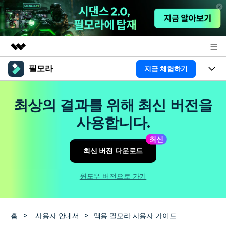
필모라
지금 체험하기
주요 제품
AIGC 크리에이티비티
제품
비즈니스
최상의 결과를 위해 최신 버전을
유틸리티
개요
플랫폼
AI
사용합니다.
회사 소개
솔루션
기능
최신
AI 기능
HOT
영상 편집 자료실
뉴스룸
최신 버전 다운로드
AI 꿀팁
동영상 편집하기
도움말 센터
플랜 및 가격
윈도우 버전으로 가기
필모라 정보
도움말 센터
고객 지원
홈
>
사용자 안내서
>
맥용 필모라 사용자 가이드
더 알아보기