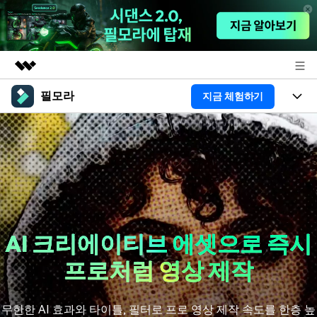
필모라
지금 체험하기
주요 제품
AIGC 크리에이티비티
제품
비즈니스
유틸리티
개요
플랫폼
AI
회사 소개
솔루션
기능
AI 기능
HOT
영상 편집 자료실
뉴스룸
AI 꿀팁
동영상 편집하기
AI 크리에이티브 에셋으로
즉시
도움말 센터
플랜 및 가격
프로처럼 영상 제작
필모라 정보
도움말 센터
고객 지원
더 알아보기
무한한 AI 효과와 타이틀, 필터로 프로 영상 제작 속도를 한층 높