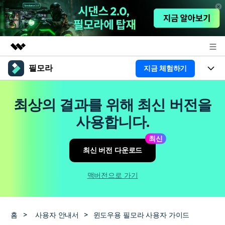
필모라
지금 체험하기
주요 제품
AIGC 크리에이티비티
제품
비즈니스
최상의 결과를 위해 최신 버전을
유틸리티
개요
플랫폼
AI
사용합니다.
회사 소개
솔루션
기능
최신
AI 기능
HOT
영상 편집 자료실
뉴스룸
최신 버전 다운로드
AI 꿀팁
동영상 편집하기
도움말 센터
플랜 및 가격
맥버전으로 가기
필모라 정보
도움말 센터
고객 지원
홈
>
사용자 안내서
>
윈도우용 필모라 사용자 가이드
더 알아보기