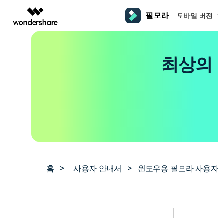
필모라
모바일 버전
주요 제
AIGC 크리에이티비티
개요
솔루션
플랫폼
동영상 편집하기
더 알
최상의 
동영상 크리에이티비티
마인드맵 및 다이어그
PDF 솔루션
엔터프라이즈
필모라 AI
동영상 편집 프로그램
Filmora
EdrawMax
PDFelement
교육
AI를 활용해 손쉽게 편집
PC
동영상 편집기
영상 프롬프트 예시
크
쉽고 재미있는 영상 편집
순서도 프로그램
더 알아보기 >>
파트너
프롬프트 작성 법 및 꿀팁
영상 편집 프로그램
창의
NEW
UniConverter
EdrawMind
맥 동영상 편집기
올인원 미디어 툴박스
마인드맵 프로그램
제휴
DemoCreator
동영상 편집 어플
강력한 화면 녹화
사용자 가이드
크
모바일
iOS용 동영상 편집기
Media.io
필모라 기능 단계별 가이드
창의
영상 효과 리소스
Android용 동영상 편집기
AI 동영상, 이미지, 음악 생성기
홈
>
사용자 안내서
>
윈도우용 필모라 사용자
기술 사양
친
리소스
크리에이티브 에셋
지원되는 형식, 장치 및 GPU의 전체 목록
친구