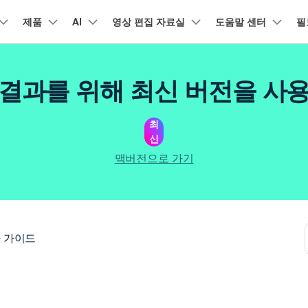
품
제품
비즈니스
AI
회사 소개
영상 편집 자료실
도움말 센터
필
뉴스룸
플랜 및 가격
유틸리
회사 소개
아보기
AI 기능
기능
고객 지원
기타 콘텐
A
HOT
결과를 위해 최신 버전을 사
원더쉐어의 스토리
램 제품
마인드맵 및 다이어그램
PDF 제품
동영상 크리에이
유틸리티
동영상 편집 방법
비디오
채용 정보
오디오
소셜 미디어 맞춤 영상 편집
자주 묻는 질문
텍
NEW
AI 번역
동영상 얼굴 보정
공식 유튜
강
EdrawMind
PDFelement
Filmora
Recove
리에이터 허브
필모라 최신 정보
리뷰
최
PDF 제작 및 편집
데이터 
Filmora를 사용하는 데 필요한 모
문의하기
신
EdrawMax
UniConverter
NEW
AI 생성형 확장
AI 썸네일 생성기
든 정보
구
력을 마음껏 발휘하기
AI 편집 도구
최신 제품 소식 및 업데이트
펜 도구
Filmora 뉴스 및 리뷰에 대해 자세히 알아보기
자동 비트 맞추기
유튜브
동적
NEW
NEW
도큐먼트 클라우드
Repairi
비즈니스
맥버전으로 가기
클라우드 기반 파일 관리
손상된 동
DemoCreator
텍스트 동영상 변환
아이디어 영상 변환
C
문의
PDFelement Online
Dr.Fon
NEW
영상 편집 방법
평면 추적
음성 변조
인스타
텍스
무료 온라인 PDF 도구
모바일 기
리에이터 수익화 프로그램
무료로 지원팀에 연락하세요
AI 음향 효과
AI 인물 컷아웃
A
력을 수익으로 바꿔보세요!
HiPDF
FamiSa
오디오 편집 방법
화면 녹화
오디오 싱크 자동 맞추기
틱톡
텍스
무료 올인원 온라인 PDF 도구
자녀 보호
버전 기록
무료 다운로드
AI 영상 보정
동영상 노이즈 제거
V
 가이드
Filmora 9-14 버전 정보 확인
자막 편집 방법
키프레임
무음 감지 기능
음성
구 추천 프로그램
모든 제품 알아보기
더 알아보기 >
를 초대하고 리워드를 받으세요!
크로마키
오디오 더킹
멀티
더 알아보기 >