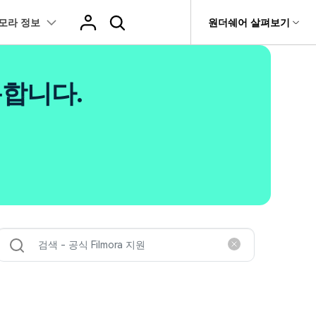
모라 정보
도움말 센터
원더쉐어 살펴보기
티
원더쉐어 소개
츠
I 꿀팁
핫한 콘텐츠
용합니다.
티비티
 제품
유틸리티
비즈니스
스트
화면 녹화와 게임 정보
이펙트
NEW
NEW
브 채널
아지 증명사진 생성
AI 기반 업스케일링 프로그램
AI 겨울 세컷
rit
Dr.Fone
제휴
복구
Recoverit
NEW
NEW
글맵 인증샷 제작
AI 영상 요소 편집
회사 소개
 자막
게임 정보
동영상 효과
NEW
t
챗GPT로 음성 파일을 텍스트 변환
영상, 사진 등 복구
뉴스룸
hatGPT 동영상
영상 길이 맞춘 음악 편집
e
트 경로
화면 녹화
프리셋 템플릿
인스타 스토리 배경 바꾸기
기 관리
플랜 및 가격
I 이미지 생성 사이트
AI 필터 사이트
fe
NEW
트 음성 변환(TTS)
기타
AI 뷰티 필터
케데헌 팬영상 만들기
 앱
도움말 센터
HOT
eo3 영상 생성
유튜브 인트로 제작
NEW
 텍스트 변환(STT)
애니메이션 그래프
네이버 컷츠 숏폼 제작 가이드
더 알아보기 >
 클립 편집
NewBlue FX
Veo 3으로 AI 할머니 숏폼 생성하기