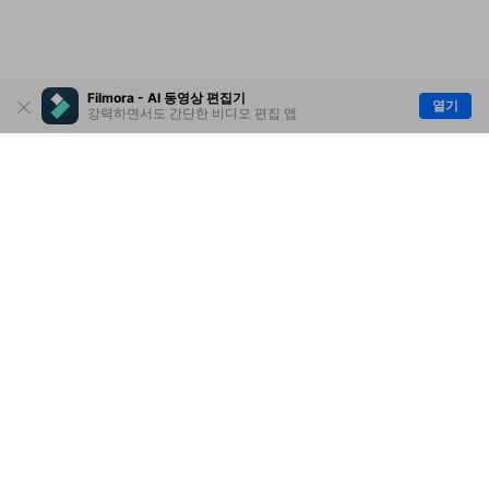
Filmora - AI 동영상 편집기
열기
강력하면서도 간단한 비디오 편집 앱
제품
원더쉐어
AI 탐색
도움말 센터