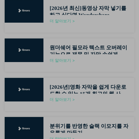
핫한 콘텐츠
[2026년 최신]동영상 자막 넣기를
기타 콘텐츠
하고 싶다면 Wondershare
더 알아보기 >
Filmora로 해결!
가격
로그인
검색
원더쉐어 필모라 텍스트 오버레이
기능으로 제목 및 자막 손쉽게 넣
더 알아보기 >
자[2026년 최신]
[2026년]영화 자막을 쉽게 다운로
드할 수 있는 15개 최고의 웹 사이
더 알아보기 >
트
분위기를 반영한 슬랙 이모지를 자
유롭게 만들기
더 알아보기 >