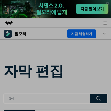
필모라
지금 체험하기
주요 제품
AIGC 크리에이티비티
제품
비즈니스
유틸리티
개요
플랫폼
AI
회사 소개
솔루션
자막 편집
기능
AI 기능
HOT
뉴스룸
영상 편집 자료실
AI 꿀팁
동영상 편집하기
플랜 및 가격
도움말 센터
도움말 센터
필모라 정보
고객 지원
더 알아보기