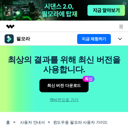
필모라
지금 체험하기
주요 제품
AIGC 크리에이티비티
제품
비즈니스
최상의 결과를 위해 최신 버전을
유틸리티
개요
플랫폼
AI
사용합니다.
회사 소개
솔루션
기능
최신
AI 기능
HOT
영상 편집 자료실
뉴스룸
최신 버전 다운로드
AI 꿀팁
동영상 편집하기
도움말 센터
플랜 및 가격
맥버전으로 가기
필모라 정보
도움말 센터
고객 지원
홈
>
사용자 안내서
>
윈도우용 필모라 사용자 가이드
더 알아보기