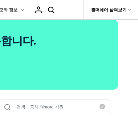
모라 정보
도움말 센터
원더쉐어 살펴보기
티
원더쉐어 소개
츠
I 꿀팁
핫한 콘텐츠
용합니다.
티비티
 제품
유틸리티
비즈니스
스트
화면 녹화와 게임 정보
이펙트
NEW
NEW
브 채널
아지 증명사진 생성
AI 기반 업스케일링 프로그램
AI 겨울 세컷
rit
Dr.Fone
제휴
복구
Recoverit
NEW
NEW
글맵 인증샷 제작
AI 영상 요소 편집
회사 소개
 자막
게임 정보
동영상 효과
NEW
t
챗GPT로 음성 파일을 텍스트 변환
영상, 사진 등 복구
뉴스룸
hatGPT 동영상
영상 길이 맞춘 음악 편집
e
트 경로
화면 녹화
프리셋 템플릿
인스타 스토리 배경 바꾸기
기 관리
플랜 및 가격
I 이미지 생성 사이트
AI 필터 사이트
fe
NEW
트 음성 변환(TTS)
기타
AI 뷰티 필터
케데헌 팬영상 만들기
 앱
도움말 센터
HOT
eo3 영상 생성
유튜브 인트로 제작
NEW
 텍스트 변환(STT)
애니메이션 그래프
네이버 컷츠 숏폼 제작 가이드
더 알아보기 >
 클립 편집
NewBlue FX
Veo 3으로 AI 할머니 숏폼 생성하기