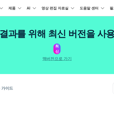
품
제품
비즈니스
AI
회사 소개
영상 편집 자료실
도움말 센터
필
뉴스룸
플랜 및 가격
유틸리
회사 소개
아보기
AI 기능
기능
고객 지원
기타 콘텐
A
HOT
결과를 위해 최신 버전을 사
원더쉐어의 스토리
램 제품
마인드맵 및 다이어그램
PDF 제품
동영상 크리에이
유틸리티
동영상 편집 방법
비디오
채용 정보
오디오
소셜 미디어 맞춤 영상 편집
자주 묻는 질문
텍
NEW
AI 번역
동영상 얼굴 보정
공식 유튜
강
EdrawMind
PDFelement
Filmora
Recove
리에이터 허브
필모라 최신 정보
리뷰
최
PDF 제작 및 편집
데이터 
Filmora를 사용하는 데 필요한 모
문의하기
신
EdrawMax
UniConverter
NEW
AI 생성형 확장
AI 썸네일 생성기
든 정보
구
력을 마음껏 발휘하기
AI 편집 도구
최신 제품 소식 및 업데이트
펜 도구
Filmora 뉴스 및 리뷰에 대해 자세히 알아보기
자동 비트 맞추기
유튜브
동적
NEW
NEW
도큐먼트 클라우드
Repairi
비즈니스
맥버전으로 가기
클라우드 기반 파일 관리
손상된 동
DemoCreator
텍스트 동영상 변환
아이디어 영상 변환
C
문의
PDFelement Online
Dr.Fon
NEW
영상 편집 방법
평면 추적
음성 변조
인스타
텍스
무료 온라인 PDF 도구
모바일 기
리에이터 수익화 프로그램
무료로 지원팀에 연락하세요
AI 음향 효과
AI 인물 컷아웃
A
력을 수익으로 바꿔보세요!
HiPDF
FamiSa
오디오 편집 방법
화면 녹화
오디오 싱크 자동 맞추기
틱톡
텍스
무료 올인원 온라인 PDF 도구
자녀 보호
버전 기록
무료 다운로드
AI 영상 보정
동영상 노이즈 제거
V
 가이드
Filmora 9-14 버전 정보 확인
자막 편집 방법
키프레임
무음 감지 기능
음성
구 추천 프로그램
모든 제품 알아보기
더 알아보기 >
를 초대하고 리워드를 받으세요!
크로마키
오디오 더킹
멀티
더 알아보기 >