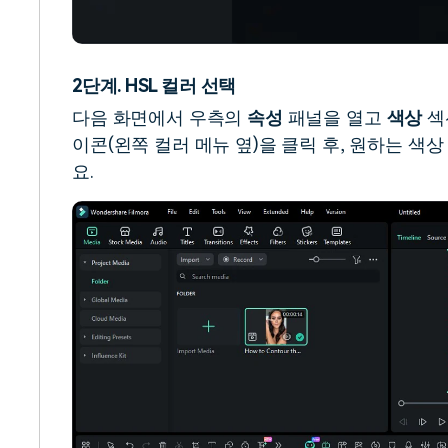
2단계. HSL 컬러 선택
다음 화면에서 우측의
속성
패널을 열고
색상
섹
이콘(왼쪽 컬러 메뉴 옆)을 클릭 후, 원하는 
요.