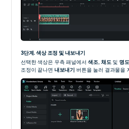
3단계. 색상 조정 및 내보내기
선택한 색상은 우측 패널에서
색조
,
채도
및
명
조정이 끝나면
내보내기
버튼을 눌러 결과물을 