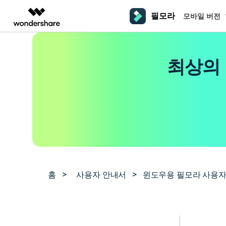
필모라
모바일 버전
주요 제
AIGC 크리에이티비티
개요
솔루션
플랫폼
동영상 편집하기
더 알
최상의 
동영상 크리에이티비티
마인드맵 및 다이어그
PDF 솔루션
엔터프라이즈
필모라 AI
동영상 편집 프로그램
Filmora
EdrawMax
PDFelement
교육
AI를 활용해 손쉽게 편집
PC
동영상 편집기
영상 프롬프트 예시
크
쉽고 재미있는 영상 편집
순서도 프로그램
더 알아보기 >>
파트너
프롬프트 작성 법 및 꿀팁
영상 편집 프로그램
창의
NEW
UniConverter
EdrawMind
맥 동영상 편집기
올인원 미디어 툴박스
마인드맵 프로그램
제휴
DemoCreator
동영상 편집 어플
강력한 화면 녹화
사용자 가이드
크
모바일
iOS용 동영상 편집기
Media.io
필모라 기능 단계별 가이드
창의
영상 효과 리소스
Android용 동영상 편집기
AI 동영상, 이미지, 음악 생성기
홈
>
사용자 안내서
>
윈도우용 필모라 사용자
기술 사양
친
리소스
크리에이티브 에셋
지원되는 형식, 장치 및 GPU의 전체 목록
친구