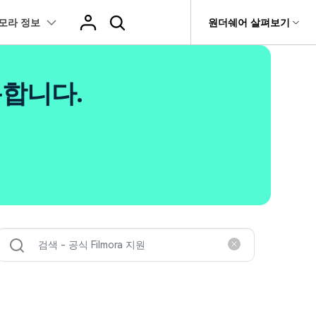
모라 정보
도움말 센터
원더쉐어 살펴보기
티
원더쉐어 소개
츠
I 꿀팁
핫한 콘텐츠
용합니다.
티비티
 제품
유틸리티
비즈니스
스트
화면 녹화와 게임 정보
이펙트
NEW
NEW
브 채널
아지 증명사진 생성
AI 기반 업스케일링 프로그램
AI 겨울 세컷
rit
Dr.Fone
제휴
복구
Recoverit
NEW
NEW
글맵 인증샷 제작
AI 영상 요소 편집
회사 소개
 자막
게임 정보
동영상 효과
NEW
t
챗GPT로 음성 파일을 텍스트 변환
영상, 사진 등 복구
뉴스룸
hatGPT 동영상
영상 길이 맞춘 음악 편집
e
트 경로
화면 녹화
프리셋 템플릿
인스타 스토리 배경 바꾸기
기 관리
플랜 및 가격
I 이미지 생성 사이트
AI 필터 사이트
fe
NEW
트 음성 변환(TTS)
기타
AI 뷰티 필터
케데헌 팬영상 만들기
 앱
도움말 센터
HOT
eo3 영상 생성
유튜브 인트로 제작
NEW
 텍스트 변환(STT)
애니메이션 그래프
네이버 컷츠 숏폼 제작 가이드
더 알아보기 >
 클립 편집
NewBlue FX
Veo 3으로 AI 할머니 숏폼 생성하기