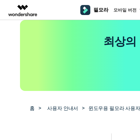
필모라
모바일 버전
주요 제
AIGC 크리에이티비티
개요
솔루션
플랫폼
동영상 편집하기
더 알
최상의 
동영상 크리에이티비티
마인드맵 및 다이어그
PDF 솔루션
엔터프라이즈
필모라 AI
동영상 편집 프로그램
Filmora
EdrawMax
PDFelement
교육
AI를 활용해 손쉽게 편집
PC
동영상 편집기
영상 프롬프트 예시
크
쉽고 재미있는 영상 편집
순서도 프로그램
더 알아보기 >>
파트너
프롬프트 작성 법 및 꿀팁
영상 편집 프로그램
창의
NEW
UniConverter
EdrawMind
맥 동영상 편집기
올인원 미디어 툴박스
마인드맵 프로그램
제휴
DemoCreator
동영상 편집 어플
강력한 화면 녹화
사용자 가이드
크
모바일
iOS용 동영상 편집기
Media.io
필모라 기능 단계별 가이드
창의
영상 효과 리소스
Android용 동영상 편집기
AI 동영상, 이미지, 음악 생성기
홈
>
사용자 안내서
>
윈도우용 필모라 사용자
기술 사양
친
리소스
크리에이티브 에셋
지원되는 형식, 장치 및 GPU의 전체 목록
친구