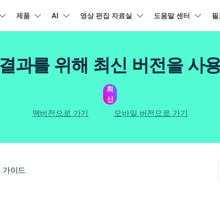
품
제품
비즈니스
AI
회사 소개
영상 편집 자료실
도움말 센터
필
뉴스룸
플랜 및 가격
유틸리
회사 소개
아보기
AI 기능
기능
고객 지원
기타 콘텐
A
HOT
결과를 위해 최신 버전을 사
원더쉐어의 스토리
램 제품
마인드맵 및 다이어그램
PDF 제품
동영상 크리에이
유틸리티
동영상 편집 방법
비디오
채용 정보
오디오
소셜 미디어 맞춤 영상 편집
자주 묻는 질문
텍
NEW
AI 번역
동영상 얼굴 보정
공식 유튜
강
EdrawMind
PDFelement
Filmora
Recove
리에이터 허브
필모라 최신 정보
리뷰
최
PDF 제작 및 편집
데이터 
Filmora를 사용하는 데 필요한 모
문의하기
신
EdrawMax
UniConverter
NEW
AI 생성형 확장
AI 썸네일 생성기
든 정보
구
력을 마음껏 발휘하기
AI 편집 도구
최신 제품 소식 및 업데이트
펜 도구
Filmora 뉴스 및 리뷰에 대해 자세히 알아보기
자동 비트 맞추기
유튜브
동적
NEW
NEW
도큐먼트 클라우드
Repairi
비즈니스
맥버전으로 가기
모바일 버전으로 가기
클라우드 기반 파일 관리
손상된 동
DemoCreator
텍스트 동영상 변환
아이디어 영상 변환
C
문의
PDFelement Online
Dr.Fon
NEW
영상 편집 방법
평면 추적
음성 변조
인스타
텍스
무료 온라인 PDF 도구
모바일 기
리에이터 수익화 프로그램
무료로 지원팀에 연락하세요
AI 음향 효과
AI 인물 컷아웃
A
력을 수익으로 바꿔보세요!
HiPDF
FamiSa
오디오 편집 방법
화면 녹화
오디오 싱크 자동 맞추기
틱톡
텍스
무료 올인원 온라인 PDF 도구
자녀 보호
버전 기록
무료 다운로드
AI 영상 보정
동영상 노이즈 제거
V
 가이드
Filmora 9-14 버전 정보 확인
자막 편집 방법
키프레임
무음 감지 기능
음성
구 추천 프로그램
모든 제품 알아보기
더 알아보기 >
를 초대하고 리워드를 받으세요!
크로마키
오디오 더킹
멀티
더 알아보기 >