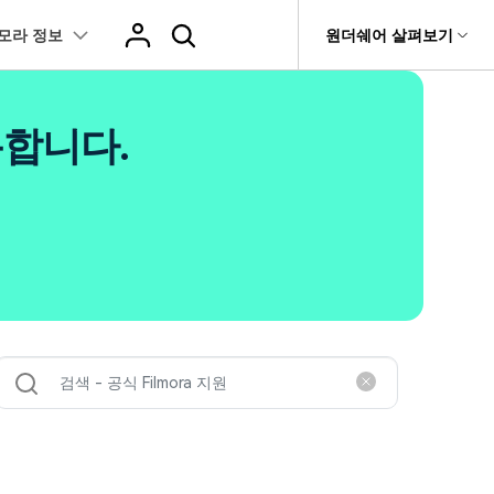
모라 정보
도움말 센터
원더쉐어 살펴보기
티
원더쉐어 소개
츠
I 꿀팁
핫한 콘텐츠
용합니다.
티비티
 제품
유틸리티
비즈니스
스트
화면 녹화와 게임 정보
이펙트
NEW
NEW
브 채널
아지 증명사진 생성
AI 기반 업스케일링 프로그램
AI 겨울 세컷
rit
Dr.Fone
제휴
복구
Recoverit
NEW
NEW
글맵 인증샷 제작
AI 영상 요소 편집
회사 소개
 자막
게임 정보
동영상 효과
NEW
t
챗GPT로 음성 파일을 텍스트 변환
영상, 사진 등 복구
뉴스룸
hatGPT 동영상
영상 길이 맞춘 음악 편집
e
트 경로
화면 녹화
프리셋 템플릿
인스타 스토리 배경 바꾸기
기 관리
플랜 및 가격
I 이미지 생성 사이트
AI 필터 사이트
fe
NEW
트 음성 변환(TTS)
기타
AI 뷰티 필터
케데헌 팬영상 만들기
 앱
도움말 센터
HOT
eo3 영상 생성
유튜브 인트로 제작
NEW
 텍스트 변환(STT)
애니메이션 그래프
네이버 컷츠 숏폼 제작 가이드
더 알아보기 >
 클립 편집
NewBlue FX
Veo 3으로 AI 할머니 숏폼 생성하기