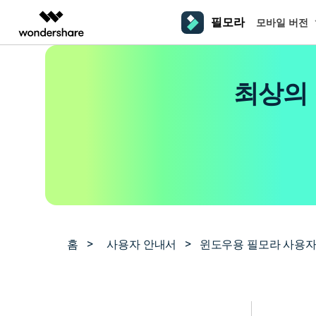
필모라
모바일 버전
주요 제
AIGC 크리에이티비티
개요
솔루션
플랫폼
동영상 편집하기
더 알
최상의 
동영상 크리에이티비티
마인드맵 및 다이어그
PDF 솔루션
엔터프라이즈
필모라 AI
동영상 편집 프로그램
Filmora
EdrawMax
PDFelement
교육
AI를 활용해 손쉽게 편집
PC
동영상 편집기
영상 프롬프트 예시
크
쉽고 재미있는 영상 편집
순서도 프로그램
더 알아보기 >>
파트너
프롬프트 작성 법 및 꿀팁
영상 편집 프로그램
창의
NEW
UniConverter
EdrawMind
맥 동영상 편집기
올인원 미디어 툴박스
마인드맵 프로그램
제휴
DemoCreator
동영상 편집 어플
강력한 화면 녹화
사용자 가이드
크
모바일
iOS용 동영상 편집기
Media.io
필모라 기능 단계별 가이드
창의
영상 효과 리소스
Android용 동영상 편집기
AI 동영상, 이미지, 음악 생성기
홈
>
사용자 안내서
>
윈도우용 필모라 사용자
기술 사양
친
리소스
크리에이티브 에셋
지원되는 형식, 장치 및 GPU의 전체 목록
친구