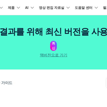
품
제품
비즈니스
AI
회사 소개
영상 편집 자료실
도움말 센터
필
뉴스룸
플랜 및 가격
유틸리
회사 소개
아보기
AI 기능
기능
고객 지원
기타 콘텐
A
HOT
결과를 위해 최신 버전을 사
원더쉐어의 스토리
램 제품
마인드맵 및 다이어그램
PDF 제품
동영상 크리에이
유틸리티
동영상 편집 방법
비디오
채용 정보
오디오
소셜 미디어 맞춤 영상 편집
자주 묻는 질문
텍
NEW
AI 번역
동영상 얼굴 보정
공식 유튜
강
EdrawMind
PDFelement
Filmora
Recove
리에이터 허브
필모라 최신 정보
리뷰
최
PDF 제작 및 편집
데이터 
Filmora를 사용하는 데 필요한 모
문의하기
신
EdrawMax
UniConverter
NEW
AI 생성형 확장
AI 썸네일 생성기
든 정보
구
력을 마음껏 발휘하기
AI 편집 도구
최신 제품 소식 및 업데이트
펜 도구
Filmora 뉴스 및 리뷰에 대해 자세히 알아보기
자동 비트 맞추기
유튜브
동적
NEW
NEW
도큐먼트 클라우드
Repairi
비즈니스
맥버전으로 가기
클라우드 기반 파일 관리
손상된 동
DemoCreator
텍스트 동영상 변환
아이디어 영상 변환
C
문의
PDFelement Online
Dr.Fon
NEW
영상 편집 방법
평면 추적
음성 변조
인스타
텍스
무료 온라인 PDF 도구
모바일 기
리에이터 수익화 프로그램
무료로 지원팀에 연락하세요
AI 음향 효과
AI 인물 컷아웃
A
력을 수익으로 바꿔보세요!
HiPDF
FamiSa
오디오 편집 방법
화면 녹화
오디오 싱크 자동 맞추기
틱톡
텍스
무료 올인원 온라인 PDF 도구
자녀 보호
버전 기록
무료 다운로드
AI 영상 보정
동영상 노이즈 제거
V
 가이드
Filmora 9-14 버전 정보 확인
자막 편집 방법
키프레임
무음 감지 기능
음성
구 추천 프로그램
모든 제품 알아보기
더 알아보기 >
를 초대하고 리워드를 받으세요!
크로마키
오디오 더킹
멀티
더 알아보기 >