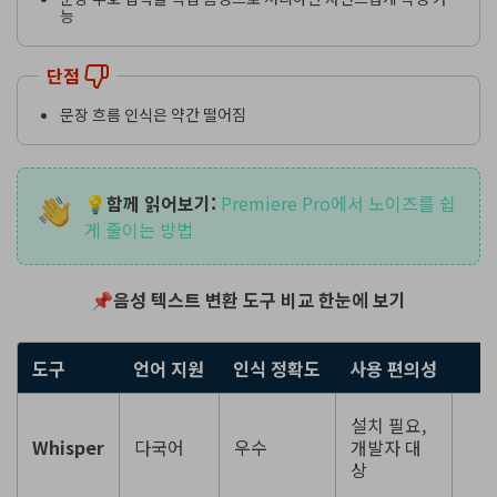
능
단점
문장 흐름 인식은 약간 떨어짐
💡함께 읽어보기:
Premiere Pro에서 노이즈를 쉽
게 줄이는 방법
📌음성 텍스트 변환 도구 비교 한눈에 보기
도구
언어 지원
인식 정확도
사용 편의성
추
설치 필요,
변
Whisper
다국어
우수
개발자 대
발
상