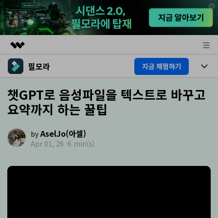
필모라
지금 체험하기
주요 제품
AIGC 크리에이티비티
제품
챗GPT로 음성파일을 텍스트로 바꾸고
비즈니스
유틸리티
요약까지 하는 꿀팁
개요
플랫폼
AI
회사 소개
솔루션
AselJo(아셀)
기능
by
AI 기능
뉴스룸
HOT
영상 편집 자료실
Apr 01, 26 ·
6 min(s)
AI 꿀팁
동영상 편집하기
플랜 및 가격
도움말 센터
도움말 센터
필모라 정보
고객 지원
더 알아보기