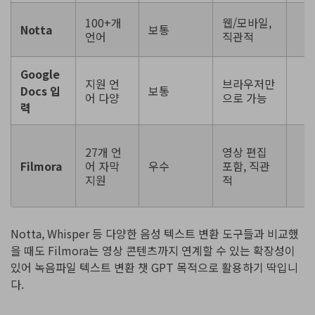
회
100+개
웹/모바일,
Notta
보통
시
언어
직관적
업
Google
지원 언
브라우저만
Docs 입
보통
어 다양
으로 가능
→
력
트
자
27개 언
영상 편집
성
Filmora
어 자막
우수
포함, 직관
포
지원
적
텐
Notta, Whisper 등 다양한 음성 텍스트 변환 도구들과 비교했
을 때도 Filmora는 영상 콘텐츠까지 연계할 수 있는 확장성이
있어 녹음파일 텍스트 변환 챗 GPT 목적으로 활용하기 딱입니
다.