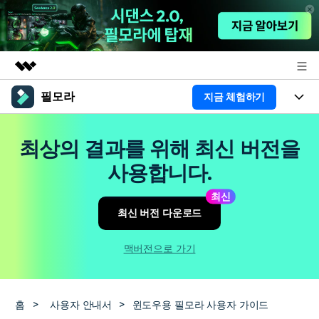
필모라
지금 체험하기
주요 제품
AIGC 크리에이티비티
제품
비즈니스
최상의 결과를 위해 최신 버전을
유틸리티
개요
플랫폼
AI
사용합니다.
회사 소개
솔루션
기능
최신
AI 기능
HOT
영상 편집 자료실
뉴스룸
최신 버전 다운로드
AI 꿀팁
동영상 편집하기
도움말 센터
플랜 및 가격
맥버전으로 가기
필모라 정보
도움말 센터
고객 지원
홈
>
사용자 안내서
>
윈도우용 필모라 사용자 가이드
더 알아보기