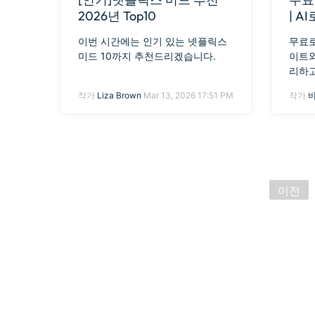
2026년 Top10
| A
이번 시간에는 인기 있는 넷플릭스
무료로
미드 10까지 추천드리겠습니다.
이트와
리하고
는 법을
작가
Liza Brown
Mar 13, 2026 17:51 PM
작가
도트 
해 보
이전