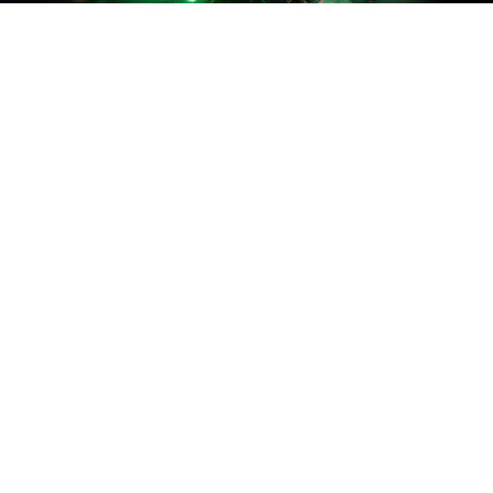
F
U
R
P