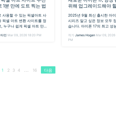
I로 1분 만에 도트 찍는 법
위해 업그레이드해야 
요?
 사용할 수 있는 픽셀아트 사
2025년 9월 최신 출시한 아이
 픽셀 아트 변환 사이트를 정
시리즈 알고 싶은 정보 모두 
, 누구나 쉽게 픽셀 아트 만드
습니다. 아이폰 17의 최고 성
 설명합니다. Filmora AI로
라로 촬영한 영상을 멋진 스
비타민
Mar 09, 2026 18:20 PM
작가
James Hogan
Mar 09, 2026 
이미지·영상까지 빠르게 제작
만들고 싶다면, 아이폰 17 동
PM
세요.
집에 최적화된 앱을 추천합니
...
1
2
3
4
16
다음