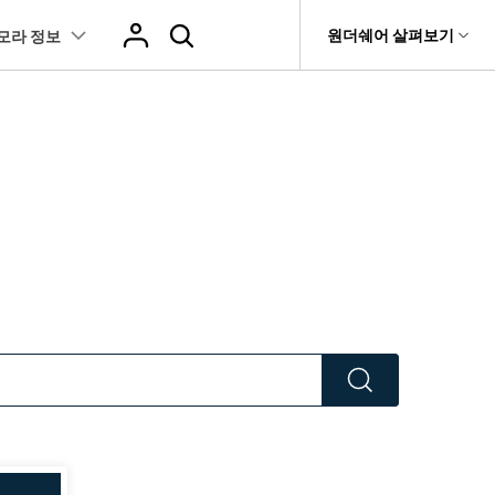
도움말 센터
원더쉐어 살펴보기
모라 정보
티
원더쉐어 소개
츠
I 꿀팁
핫한 콘텐츠
티비티
 제품
유틸리티
비즈니스
스트
화면 녹화와 게임 정보
이펙트
NEW
NEW
브 채널
강아지 증명사진 생성
AI 기반 업스케일링 프로그램
AI 겨울 세컷
it
Dr.Fone
제휴
복구
Recoverit
NEW
회사 소개
NEW
글맵 인증샷 제작
AI 영상 요소 편집
 자막
게임 정보
동영상 효과
t
NEW
챗GPT로 음성 파일을 텍스트 변환
영상, 사진 등 복구
뉴스룸
hatGPT 동영상
영상 길이 맞춘 음악 편집
트 경로
화면 녹화
프리셋 템플릿
인스타 스토리 배경 바꾸기
기 관리
플랜 및 가격
I 이미지 생성 사이트
AI 필터 사이트
fe
NEW
트 음성 변환(TTS)
기타
AI 뷰티 필터
케데헌 팬영상 만들기
 앱
도움말 센터
HOT
eo3 영상 생성
유튜브 인트로 제작
NEW
 텍스트 변환(STT)
애니메이션 그래프
네이버 컷츠 숏폼 제작 가이드
더 알아보기 >
 클립 편집
NewBlue FX
Veo 3으로 AI 할머니 숏폼 생성하기