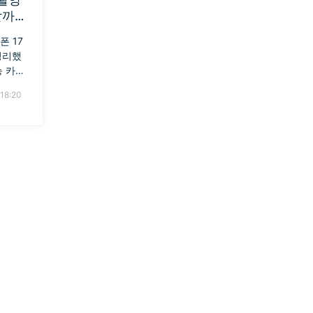
할까
폰 17
정리했
능 카메
토리로
18:20
영상 편
다.