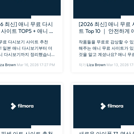
26 최신] 애니 무료 다시
[2026 최신] 애니 무료
사이트 TOP5 + 애니 더
트 Top 10 ｜ 안전하게
영상 만드는 방법
무료로 보는 법
무료 다시보기 사이트 추천
작품들을 무료로 감상할 수 
5! 일본 애니 다시보기부터 더
해주는 애니 무료 사이트가 
니 다시보기까지 정리했습니
것을 알고 계셨나요? 애니 무
한 Filmora를 활용해 애니 더
보는 방법과 인기 애니 스트리
iza Brown
Mar 16, 2026 17:27 PM
작가
Liza Brown
Mar 13, 2026 17
상을 만드는 방법도 단계별로
이트 추천드립니다.
드립니다.
 픽셀 아트 사이트 추천
새로운 아이폰 17, 영상