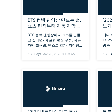
BTS 컴백 팬영상 만드는 법:
[20
쇼츠 편집부터 자동 자막 활
보기 
용 팁까지
빙 
BTS 컴백 팬영상이나 쇼츠를 만들
애니 
고 싶다면? 세로형 편집 구성, 자동
TOP
자막 활용법, 텍스트 효과, 저작권
빙 애
체크 포인트까지 초보자도 쉽게 따
다. 또
작가
Seya
Mar 20, 2026 09:23 AM
작가
L
라 할 수 있게 정리했습니다.
빙 영
알려
[인기]넷플릭스 미드 추천
무료