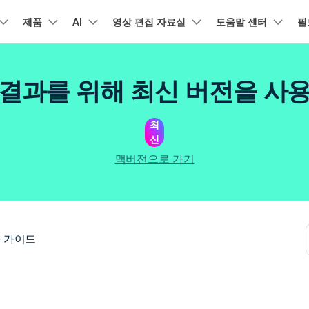
품
제품
비즈니스
AI
회사 소개
영상 편집 자료실
도움말 센터
필
뉴스룸
플랜 및 가격
유틸리
회사 소개
아보기
AI 기능
기능
고객 지원
기타 콘텐
A
HOT
결과를 위해 최신 버전을 사
원더쉐어의 스토리
램 제품
마인드맵 및 다이어그램
PDF 제품
동영상 크리에이
유틸리티
동영상 편집 방법
비디오
채용 정보
오디오
소셜 미디어 맞춤 영상 편집
자주 묻는 질문
텍
NEW
AI 번역
동영상 얼굴 보정
공식 유튜
강
EdrawMind
PDFelement
Filmora
Recove
리에이터 허브
필모라 최신 정보
리뷰
최
PDF 제작 및 편집
데이터 
Filmora를 사용하는 데 필요한 모
문의하기
신
EdrawMax
UniConverter
NEW
AI 생성형 확장
AI 썸네일 생성기
든 정보
구
력을 마음껏 발휘하기
AI 편집 도구
최신 제품 소식 및 업데이트
펜 도구
Filmora 뉴스 및 리뷰에 대해 자세히 알아보기
자동 비트 맞추기
유튜브
동적
NEW
NEW
도큐먼트 클라우드
Repairi
비즈니스
맥버전으로 가기
클라우드 기반 파일 관리
손상된 동
DemoCreator
텍스트 동영상 변환
아이디어 영상 변환
C
문의
PDFelement Online
Dr.Fon
NEW
영상 편집 방법
평면 추적
음성 변조
인스타
텍스
무료 온라인 PDF 도구
모바일 기
리에이터 수익화 프로그램
무료로 지원팀에 연락하세요
AI 음향 효과
AI 인물 컷아웃
A
력을 수익으로 바꿔보세요!
HiPDF
FamiSa
오디오 편집 방법
화면 녹화
오디오 싱크 자동 맞추기
틱톡
텍스
무료 올인원 온라인 PDF 도구
자녀 보호
버전 기록
무료 다운로드
AI 영상 보정
동영상 노이즈 제거
V
 가이드
Filmora 9-14 버전 정보 확인
자막 편집 방법
키프레임
무음 감지 기능
음성
구 추천 프로그램
모든 제품 알아보기
더 알아보기 >
를 초대하고 리워드를 받으세요!
크로마키
오디오 더킹
멀티
더 알아보기 >