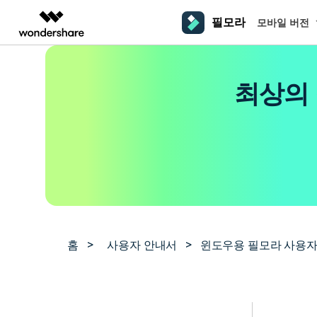
필모라
모바일 버전
주요 제
AIGC 크리에이티비티
개요
솔루션
플랫폼
동영상 편집하기
더 알
최상의 
동영상 크리에이티비티
마인드맵 및 다이어그
PDF 솔루션
엔터프라이즈
필모라 AI
동영상 편집 프로그램
Filmora
EdrawMax
PDFelement
교육
AI를 활용해 손쉽게 편집
PC
동영상 편집기
영상 프롬프트 예시
크
쉽고 재미있는 영상 편집
순서도 프로그램
더 알아보기 >>
파트너
프롬프트 작성 법 및 꿀팁
영상 편집 프로그램
창의
NEW
UniConverter
EdrawMind
맥 동영상 편집기
올인원 미디어 툴박스
마인드맵 프로그램
제휴
DemoCreator
동영상 편집 어플
강력한 화면 녹화
사용자 가이드
크
모바일
iOS용 동영상 편집기
Media.io
필모라 기능 단계별 가이드
창의
영상 효과 리소스
Android용 동영상 편집기
AI 동영상, 이미지, 음악 생성기
홈
>
사용자 안내서
>
윈도우용 필모라 사용자
기술 사양
친
리소스
크리에이티브 에셋
지원되는 형식, 장치 및 GPU의 전체 목록
친구