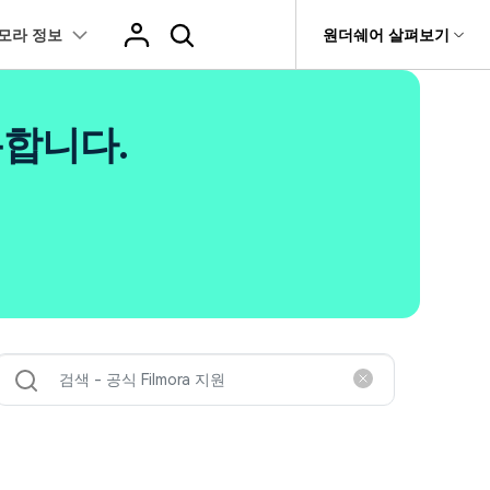
모라 정보
도움말 센터
원더쉐어 살펴보기
티
원더쉐어 소개
츠
I 꿀팁
핫한 콘텐츠
용합니다.
티비티
 제품
유틸리티
비즈니스
스트
화면 녹화와 게임 정보
이펙트
NEW
NEW
브 채널
아지 증명사진 생성
AI 기반 업스케일링 프로그램
AI 겨울 세컷
rit
Dr.Fone
제휴
복구
Recoverit
NEW
NEW
글맵 인증샷 제작
AI 영상 요소 편집
회사 소개
 자막
게임 정보
동영상 효과
NEW
t
챗GPT로 음성 파일을 텍스트 변환
영상, 사진 등 복구
뉴스룸
hatGPT 동영상
영상 길이 맞춘 음악 편집
e
트 경로
화면 녹화
프리셋 템플릿
인스타 스토리 배경 바꾸기
기 관리
플랜 및 가격
I 이미지 생성 사이트
AI 필터 사이트
fe
NEW
트 음성 변환(TTS)
기타
AI 뷰티 필터
케데헌 팬영상 만들기
 앱
도움말 센터
HOT
eo3 영상 생성
유튜브 인트로 제작
NEW
 텍스트 변환(STT)
애니메이션 그래프
네이버 컷츠 숏폼 제작 가이드
더 알아보기 >
 클립 편집
NewBlue FX
Veo 3으로 AI 할머니 숏폼 생성하기