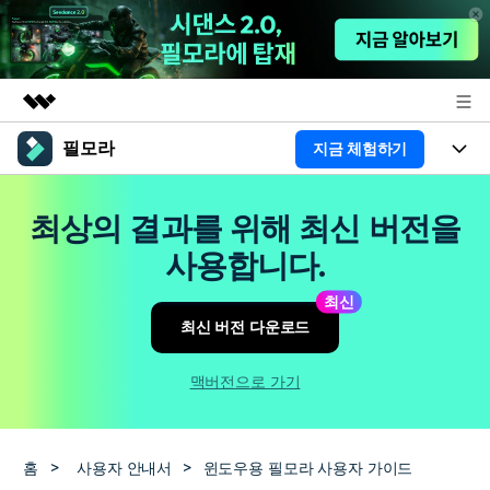
필모라
지금 체험하기
주요 제품
AIGC 크리에이티비티
제품
비즈니스
최상의 결과를 위해 최신 버전을
유틸리티
개요
플랫폼
AI
사용합니다.
회사 소개
솔루션
기능
최신
AI 기능
HOT
영상 편집 자료실
뉴스룸
최신 버전 다운로드
AI 꿀팁
동영상 편집하기
도움말 센터
플랜 및 가격
맥버전으로 가기
필모라 정보
도움말 센터
고객 지원
홈
>
사용자 안내서
>
윈도우용 필모라 사용자 가이드
더 알아보기