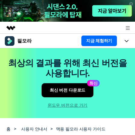
필모라
지금 체험하기
주요 제품
AIGC 크리에이티비티
제품
비즈니스
최상의 결과를 위해 최신 버전을
유틸리티
개요
플랫폼
AI
사용합니다.
회사 소개
솔루션
기능
최신
AI 기능
HOT
영상 편집 자료실
뉴스룸
최신 버전 다운로드
AI 꿀팁
동영상 편집하기
도움말 센터
플랜 및 가격
윈도우 버전으로 가기
필모라 정보
도움말 센터
고객 지원
홈
>
사용자 안내서
>
맥용 필모라 사용자 가이드
더 알아보기