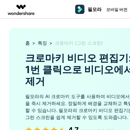
필모라
모바일 버전
주요 제
AIGC 크리에이티비티
개요
솔루션
플랫폼
동영상 편집하기
더 알
동영상 크리에이티비티
마인드맵 및 다이어그
PDF 솔루션
엔터프라이즈
필모라 AI
홈
>
특징
>
크로마키 (그린 스크린)
동영상 편집 프로그램
Filmora
EdrawMax
PDFelement
교육
AI를 활용해 손쉽게 편집
PC
동영상 편집기
영상 프롬프트 예시
크
쉽고 재미있는 영상 편집
순서도 프로그램
크로마키 비디오 편집기
더 알아보기 >>
파트너
프롬프트 작성 법 및 꿀팁
창의
영상 편집 프로그램
UniConverter
EdrawMind
NEW
맥 동영상 편집기
1번 클릭으로 비디오에
올인원 미디어 툴박스
마인드맵 프로그램
제휴
DemoCreator
동영상 편집 어플
제거
강력한 화면 녹화
사용자 가이드
크
모바일
iOS용 동영상 편집기
Media.io
필모라 기능 단계별 가이드
창의
영상 효과 리소스
Android용 동영상 편집기
AI 동영상, 이미지, 음악 생성기
필모라의 AI 크로마키 도구를 사용하여 비디오에서
을 즉시 제거하세요. 정밀하게 배경을 교체하고 특
할 수 있습니다. 필모라의 크로마키 비디오 편집기
기술 사양
친
리소스
크리에이티브 에셋
그린 스크린을 쉽게 제거할 수 있도록 도와줍니다.
지원되는 형식, 장치 및 GPU의 전체 목록
친구
4.7