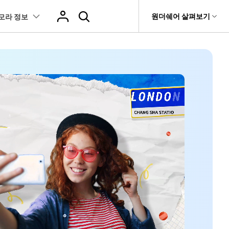
도움말 센터
원더쉐어 살펴보기
모라 정보
티
원더쉐어 소개
츠
I 꿀팁
핫한 콘텐츠
티비티
 제품
유틸리티
비즈니스
스트
화면 녹화와 게임 정보
이펙트
NEW
NEW
브 채널
강아지 증명사진 생성
AI 기반 업스케일링 프로그램
AI 겨울 세컷
it
Dr.Fone
제휴
복구
Recoverit
NEW
회사 소개
NEW
글맵 인증샷 제작
AI 영상 요소 편집
 자막
게임 정보
동영상 효과
t
NEW
챗GPT로 음성 파일을 텍스트 변환
영상, 사진 등 복구
뉴스룸
hatGPT 동영상
영상 길이 맞춘 음악 편집
트 경로
화면 녹화
프리셋 템플릿
인스타 스토리 배경 바꾸기
기 관리
플랜 및 가격
I 이미지 생성 사이트
AI 필터 사이트
fe
NEW
트 음성 변환(TTS)
기타
AI 뷰티 필터
케데헌 팬영상 만들기
 앱
도움말 센터
HOT
eo3 영상 생성
유튜브 인트로 제작
NEW
 텍스트 변환(STT)
애니메이션 그래프
네이버 컷츠 숏폼 제작 가이드
더 알아보기 >
 클립 편집
NewBlue FX
Veo 3으로 AI 할머니 숏폼 생성하기