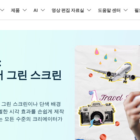
뉴스룸
플랜 및 가격
품
제품
비즈니스
AI
회사 소개
영상 편집 자료실
도움말 센터
필
유틸리
회사 소개
아보기
AI 기능
기능
고객 지원
기타 콘텐
A
HOT
원더쉐어의 스토리
램 제품
마인드맵 및 다이어그램
PDF 제품
동영상 크리에이
유틸리티
채용 정보
동영상 편집 방법
비디오
오디오
소셜 미디어 맞춤 영상 편집
자주 묻는 질문
텍
NEW
AI 번역
동영상 얼굴 보정
공식 유튜
EdrawMind
PDFelement
Filmora
Recover
리에이터 허브
필모라 최신 정보
리뷰
PDF 제작 및 편집
데이터 
:
Filmora를 사용하는 데 필요한 모
문의하기
EdrawMax
UniConverter
NEW
AI 생성형 확장
AI 썸네일 생성기
든 정보
구
력을 마음껏 발휘하기
최신 제품 소식 및 업데이트
Filmora 뉴스 및 리뷰에 대해 자세히 알아보기
AI 편집 도구
펜 도구
자동 비트 맞추기
유튜브
동적
도큐먼트 클라우드
Repairi
NEW
NEW
비즈니스
서 그린 스크린
클라우드 기반 파일 관리
손상된 동
DemoCreator
텍스트 동영상 변환
아이디어 영상 변환
C
문의
PDFelement Online
Dr.Fone
NEW
영상 편집 방법
평면 추적
음성 변조
인스타
텍스
무료 온라인 PDF 도구
모바일 기
리에이터 수익화 프로그램
무료로 지원팀에 연락하세요
AI 음향 효과
AI 인물 컷아웃
A
력을 수익으로 바꿔보세요!
HiPDF
FamiSa
오디오 편집 방법
화면 녹화
오디오 싱크 자동 맞추기
틱톡
텍스
무료 올인원 온라인 PDF 도구
자녀 보호
 그린 스크린이나 단색 배경
무료 다운로드
버전 기록
AI 영상 보정
동영상 노이즈 제거
V
별한 시각 효과를 손쉽게 제작
Filmora 9-14 버전 정보 확인
자막 편집 방법
키프레임
무음 감지 기능
음성
는 모든 수준의 크리에이터가
구 추천 프로그램
모든 제품 알아보기
더 알아보기 >
를 초대하고 리워드를 받으세요!
크로마키
오디오 더킹
멀티
더 알아보기 >