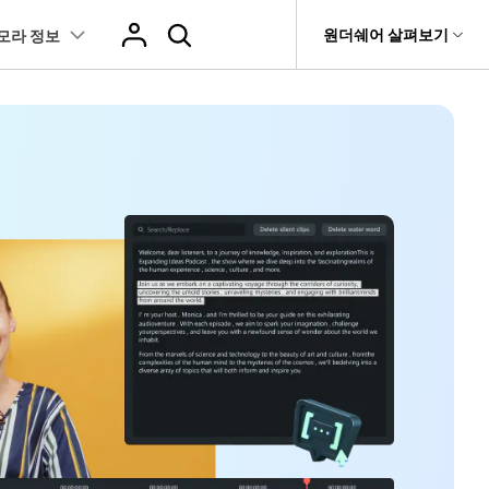
도움말 센터
원더쉐어 살펴보기
모라 정보
티
원더쉐어 소개
츠
I 꿀팁
핫한 콘텐츠
티비티
 제품
유틸리티
비즈니스
스트
화면 녹화와 게임 정보
이펙트
NEW
NEW
브 채널
강아지 증명사진 생성
AI 기반 업스케일링 프로그램
AI 겨울 세컷
it
Dr.Fone
제휴
복구
Recoverit
NEW
회사 소개
NEW
글맵 인증샷 제작
AI 영상 요소 편집
 자막
게임 정보
동영상 효과
t
NEW
챗GPT로 음성 파일을 텍스트 변환
영상, 사진 등 복구
뉴스룸
hatGPT 동영상
영상 길이 맞춘 음악 편집
트 경로
화면 녹화
프리셋 템플릿
인스타 스토리 배경 바꾸기
기 관리
플랜 및 가격
I 이미지 생성 사이트
AI 필터 사이트
fe
NEW
트 음성 변환(TTS)
기타
AI 뷰티 필터
케데헌 팬영상 만들기
 앱
도움말 센터
HOT
eo3 영상 생성
유튜브 인트로 제작
NEW
 텍스트 변환(STT)
애니메이션 그래프
네이버 컷츠 숏폼 제작 가이드
더 알아보기 >
 클립 편집
NewBlue FX
Veo 3으로 AI 할머니 숏폼 생성하기