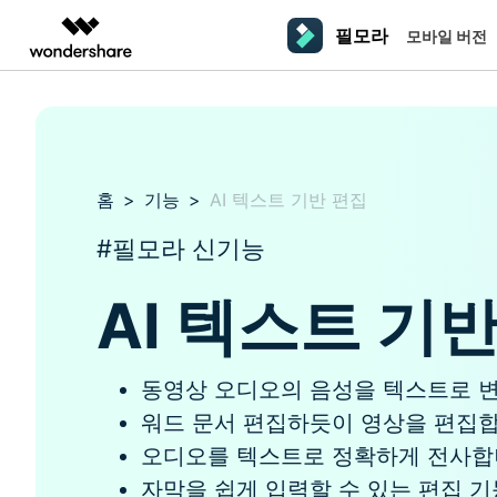
필모라
모바일 버전
주요 제
AIGC 크리에이티비티
개요
솔루션
플랫폼
동영상 편집하기
더 알
동영상 크리에이티비티
마인드맵 및 다이어그
PDF 솔루션
엔터프라이즈
필모라 AI
동영상 편집 프로그램
Filmora
EdrawMax
PDFelement
교육
AI를 활용해 손쉽게 편집
홈
>
PC
기능
>
AI 텍스트 기반 편집
동영상 편집기
영상 프롬프트 예시
크
쉽고 재미있는 영상 편집
순서도 프로그램
더 알아보기 >>
파트너
프롬프트 작성 법 및 꿀팁
창의
영상 편집 프로그램
UniConverter
EdrawMind
NEW
#필모라 신기능
맥 동영상 편집기
올인원 미디어 툴박스
마인드맵 프로그램
제휴
DemoCreator
동영상 편집 어플
AI 텍스트 기
강력한 화면 녹화
사용자 가이드
크
모바일
iOS용 동영상 편집기
Media.io
필모라 기능 단계별 가이드
창의
영상 효과 리소스
Android용 동영상 편집기
AI 동영상, 이미지, 음악 생성기
동영상 오디오의 음성을 텍스트로 
워드 문서 편집하듯이 영상을 편집합
기술 사양
친
리소스
크리에이티브 에셋
오디오를 텍스트로 정확하게 전사합
지원되는 형식, 장치 및 GPU의 전체 목록
친구
자막을 쉽게 입력할 수 있는 편집 