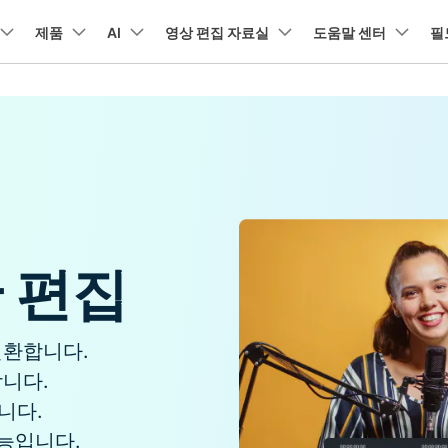
뉴스룸
플랜 및 가격
품
제품
비즈니스
AI
회사 소개
영상 편집 자료실
도움말 센터
필
유틸리
회사 소개
아보기
AI 기능
기능
고객 지원
기타 콘텐
A
HOT
원더쉐어의 스토리
램 제품
마인드맵 및 다이어그램
PDF 제품
동영상 크리에이
유틸리티
채용 정보
동영상 편집 방법
비디오
오디오
소셜 미디어 맞춤 영상 편집
자주 묻는 질문
텍
NEW
AI 번역
동영상 얼굴 보정
공식 유튜
EdrawMind
PDFelement
Filmora
Recover
리에이터 허브
필모라 최신 정보
리뷰
PDF 제작 및 편집
데이터 
Filmora를 사용하는 데 필요한 모
문의하기
EdrawMax
UniConverter
NEW
AI 생성형 확장
AI 썸네일 생성기
든 정보
구
력을 마음껏 발휘하기
최신 제품 소식 및 업데이트
Filmora 뉴스 및 리뷰에 대해 자세히 알아보기
AI 편집 도구
펜 도구
자동 비트 맞추기
유튜브
동적
도큐먼트 클라우드
Repairi
NEW
NEW
비즈니스
클라우드 기반 파일 관리
손상된 동
DemoCreator
텍스트 동영상 변환
아이디어 영상 변환
C
문의
PDFelement Online
Dr.Fone
NEW
영상 편집 방법
평면 추적
음성 변조
인스타
텍스
반 편집
무료 온라인 PDF 도구
모바일 기
리에이터 수익화 프로그램
무료로 지원팀에 연락하세요
AI 음향 효과
AI 인물 컷아웃
A
력을 수익으로 바꿔보세요!
HiPDF
FamiSa
오디오 편집 방법
화면 녹화
오디오 싱크 자동 맞추기
틱톡
텍스
무료 올인원 온라인 PDF 도구
자녀 보호
무료 다운로드
버전 기록
AI 영상 보정
동영상 노이즈 제거
V
변환합니다.
Filmora 9-14 버전 정보 확인
자막 편집 방법
키프레임
무음 감지 기능
음성
니다.
구 추천 프로그램
모든 제품 알아보기
더 알아보기 >
니다.
를 초대하고 리워드를 받으세요!
크로마키
오디오 더킹
멀티
기능입니다.
더 알아보기 >