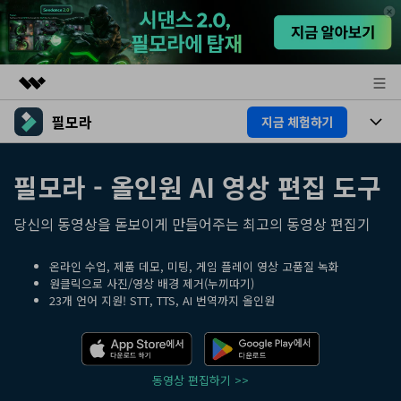
필모라
지금 체험하기
주요 제품
AIGC 크리에이티비티
제품
비즈니스
필모라 - 올인원 AI 영상 편집 도구
유틸리티
개요
플랫폼
AI
회사 소개
당신의 동영상을 돋보이게 만들어주는 최고의 동영상 편집기
솔루션
기능
AI 기능
뉴스룸
HOT
영상 편집 자료실
온라인 수업, 제품 데모, 미팅, 게임 플레이 영상 고품질 녹화
원클릭으로 사진/영상 배경 제거(누끼따기)
AI 꿀팁
23개 언어 지원! STT, TTS, AI 번역까지 올인원
동영상 편집하기
플랜 및 가격
도움말 센터
도움말 센터
필모라 정보
동영상 편집하기 >>
고객 지원
더 알아보기