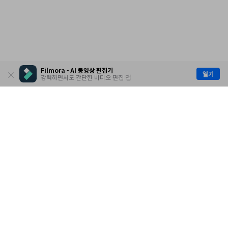
Filmora - AI 동영상 편집기
열기
강력하면서도 간단한 비디오 편집 앱
제품
원더쉐어
AI 탐색