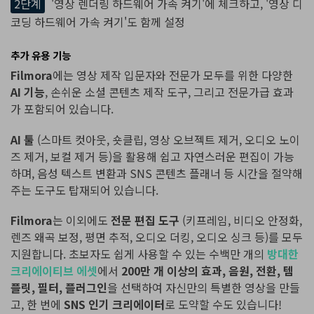
2단계
'영상 렌더링 하드웨어 가속 켜기'에 체크하고, '영상 디
코딩 하드웨어 가속 켜기'도 함께 설정
추가 유용 기능
Filmora
에는 영상 제작 입문자와 전문가 모두를 위한 다양한
AI 기능
, 손쉬운 소셜 콘텐츠 제작 도구, 그리고 전문가급 효과
가 포함되어 있습니다.
AI 툴
(스마트 컷아웃, 숏클립, 영상 오브젝트 제거, 오디오 노이
즈 제거, 보컬 제거 등)을 활용해 쉽고 자연스러운 편집이 가능
하며, 음성 텍스트 변환과 SNS 콘텐츠 플래너 등 시간을 절약해
주는 도구도 탑재되어 있습니다.
Filmora
는 이외에도
전문 편집 도구
(키프레임, 비디오 안정화,
렌즈 왜곡 보정, 평면 추적, 오디오 더킹, 오디오 싱크 등)를 모두
지원합니다. 초보자도 쉽게 사용할 수 있는 수백만 개의
방대한
크리에이티브 에셋
에서
200만 개 이상의 효과, 음원, 전환, 템
플릿, 필터, 플러그인
을 선택하여 자신만의 특별한 영상을 만들
고, 한 번에
SNS 인기 크리에이터
로 도약할 수도 있습니다!