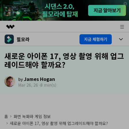
필모라
지금 체험하기
주요 제품
AIGC 크리에이티비티
제품
새로운 아이폰 17, 영상 촬영 위해 업그
비즈니스
유틸리티
레이드해야 할까요?
개요
플랫폼
AI
회사 소개
솔루션
James Hogan
기능
by
AI 기능
뉴스룸
HOT
영상 편집 자료실
Mar 26, 26 ·
8 min(s)
AI 꿀팁
동영상 편집하기
플랜 및 가격
도움말 센터
도움말 센터
필모라 정보
홈
화면 녹화와 게임 정보
새로운 아이폰 17, 영상 촬영 위해 업그레이드해야 할까요?
고객 지원
더 알아보기