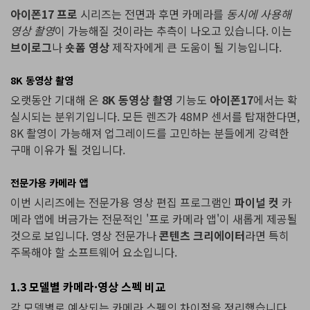
아이폰17 프로
시리즈는 전면과 후면 카메라를
동시에 사용해
영상 촬영
이 가능해질 것이라는 추측이 나오고 있습니다. 이는
브이로그
나
숏폼 영상
제작자에게 큰 도움이 될 기능입니다.
8K 동영상 촬영
오랫동안 기대해 온
8K 동영상 촬영
기능도
아이폰17
에서는 확
실시되는 분위기입니다. 모든 렌즈가 48MP 센서를 탑재한다면,
8K 촬영이 가능해져 업그레이드를 고민하는 분들에게 강력한
구매 이유가 될 것입니다.
전문가용 카메라 앱
이번 시리즈에는 전문가용 영상 편집 프로그램인
파이널 컷
카
메라 앱에 버금가는 전문적인 '프로 카메라 앱'이 새롭게 제공될
것으로 보입니다. 영상 전문가나
콘텐츠 크리에이터
라면 특히
주목해야 할 소프트웨어 요소입니다.
1.3 모델별 카메라·영상 스펙 비교
각 모델별로 예상되는 카메라 스펙의 차이점을 정리했습니다.