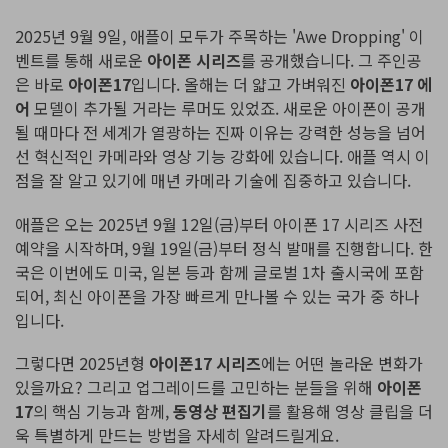
핫한 콘텐츠
기타 콘텐츠
2025년 9월 9일, 애플이 모두가 주목하는 'Awe Dropping' 이
벤트를 통해 새로운
아이폰 시리즈
를 공개했습니다. 그 주인공
가격
로그인
은 바로
아이폰17
입니다. 올해는 더 얇고 가벼워진
아이폰17 에
어
모델이 추가될 거라는 루머도 있었죠. 새로운 아이폰이 공개
될 때마다 전 세계가 열광하는 진짜 이유는 강력한 성능을 넘어
검색
선 혁신적인 카메라와 영상 기능 강화에 있습니다. 애플 역시 이
점을 잘 알고 있기에 매년 카메라 기술에 집중하고 있습니다.
애플은 오는 2025년 9월 12일(금)부터 아이폰 17 시리즈 사전
예약을 시작하며, 9월 19일(금)부터 정식 발매를 진행합니다. 한
국은 이번에도 미국, 일본 등과 함께 글로벌 1차 출시국에 포함
되어, 최신 아이폰을 가장 빠르게 만나볼 수 있는 국가 중 하나
입니다.
그렇다면 2025년형
아이폰17 시리즈
에는 어떤 놀라운 변화가
있을까요? 그리고 업그레이드를 고민하는 분들을 위해
아이폰
17
의 핵심 기능과 함께,
동영상 편집기
를 활용해 영상 클립을 더
욱 특별하게 만드는 방법을 자세히 알려드릴게요.