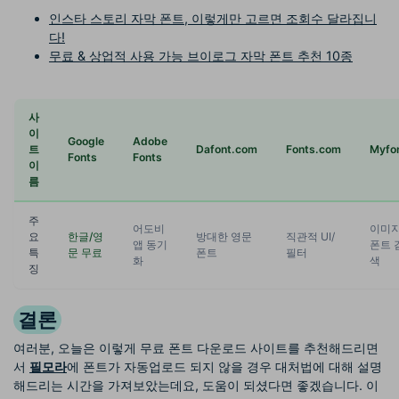
인스타 스토리 자막 폰트, 이렇게만 고르면 조회수 달라집니
다!
무료 & 상업적 사용 가능 브이로그 자막 폰트 추천 10종
사
이
Google
Adobe
트
Dafont.com
Fonts.com
Myfo
Fonts
Fonts
이
름
주
어도비
이미
요
한글/영
방대한 영문
직관적 UI/
앱 동기
폰트 
특
문 무료
폰트
필터
화
색
징
결론
여러분, 오늘은 이렇게 무료 폰트 다운로드 사이트를 추천해드리면
서
필모라
에 폰트가 자동업로드 되지 않을 경우 대처법에 대해 설명
해드리는 시간을 가져보았는데요, 도움이 되셨다면 좋겠습니다. 이