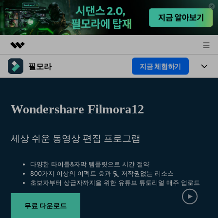
필모라
지금 체험하기
주요 제품
AIGC 크리에이티비티
제품
비즈니스
유틸리티
Wondershare Filmora12
개요
플랫폼
AI
회사 소개
솔루션
기능
세상 쉬운 동영상 편집 프로그램
AI 기능
HOT
뉴스룸
영상 편집 자료실
AI 꿀팁
동영상 편집하기
플랜 및 가격
도움말 센터
다양한 타이틀&자막 템플릿으로 시간 절약
800가지 이상의 이펙트 효과 및 저작권없는 리소스
초보자부터 상급자까지을 위한 유튜브 튜토리얼 매주 업로드
도움말 센터
필모라 정보
무료 다운로드
고객 지원
더 알아보기