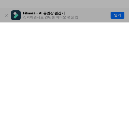
Filmora - AI 동영상 편집기
열기
강력하면서도 간단한 비디오 편집 앱
제품
원더쉐어
AI 탐색
도움말 센터