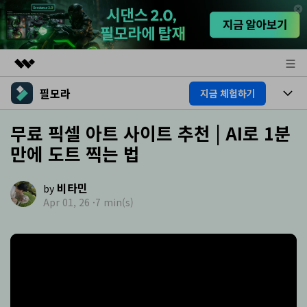
필모라
지금 체험하기
주요 제품
AIGC 크리에이티비티
제품
무료 픽셀 아트 사이트 추천 | AI로 1분
비즈니스
유틸리티
만에 도트 찍는 법
개요
플랫폼
AI
회사 소개
솔루션
비타민
기능
by
AI 기능
뉴스룸
HOT
영상 편집 자료실
Apr 01, 26 ·
7 min(s)
AI 꿀팁
동영상 편집하기
플랜 및 가격
도움말 센터
도움말 센터
필모라 정보
고객 지원
더 알아보기