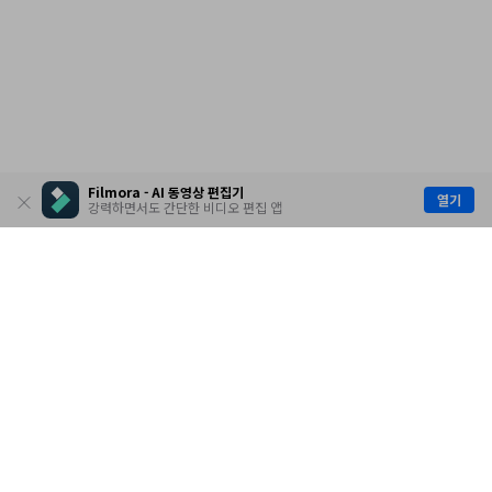
Filmora - AI 동영상 편집기
열기
강력하면서도 간단한 비디오 편집 앱
제품
원더쉐어
AI 탐색