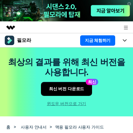
필모라
지금 체험하기
주요 제품
AIGC 크리에이티비티
제품
비즈니스
최상의 결과를 위해 최신 버전을
유틸리티
개요
플랫폼
AI
사용합니다.
회사 소개
솔루션
기능
최신
AI 기능
HOT
영상 편집 자료실
뉴스룸
최신 버전 다운로드
AI 꿀팁
동영상 편집하기
도움말 센터
플랜 및 가격
윈도우 버전으로 가기
필모라 정보
도움말 센터
고객 지원
홈
>
사용자 안내서
>
맥용 필모라 사용자 가이드
더 알아보기