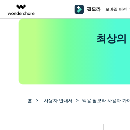
필모라
모바일 버전
주요 제
AIGC 크리에이티비티
개요
솔루션
플랫폼
동영상 편집하기
더 알
최상의 
동영상 크리에이티비티
마인드맵 및 다이어그
PDF 솔루션
엔터프라이즈
필모라 AI
동영상 편집 프로그램
Filmora
EdrawMax
PDFelement
교육
AI를 활용해 손쉽게 편집
PC
동영상 편집기
영상 프롬프트 예시
크
쉽고 재미있는 영상 편집
순서도 프로그램
더 알아보기 >>
파트너
프롬프트 작성 법 및 꿀팁
영상 편집 프로그램
창의
NEW
UniConverter
EdrawMind
맥 동영상 편집기
올인원 미디어 툴박스
마인드맵 프로그램
제휴
DemoCreator
동영상 편집 어플
강력한 화면 녹화
사용자 가이드
크
모바일
iOS용 동영상 편집기
Media.io
필모라 기능 단계별 가이드
창의
영상 효과 리소스
Android용 동영상 편집기
AI 동영상, 이미지, 음악 생성기
홈
>
사용자 안내서
>
맥용 필모라 사용자 가
기술 사양
친
리소스
크리에이티브 에셋
지원되는 형식, 장치 및 GPU의 전체 목록
친구