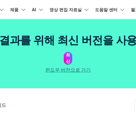
품
제품
비즈니스
AI
회사 소개
영상 편집 자료실
도움말 센터
필
뉴스룸
플랜 및 가격
유틸리
회사 소개
아보기
AI 기능
기능
고객 지원
기타 콘텐
A
HOT
결과를 위해 최신 버전을 사
원더쉐어의 스토리
램 제품
마인드맵 및 다이어그램
PDF 제품
동영상 크리에이
유틸리티
동영상 편집 방법
비디오
채용 정보
오디오
소셜 미디어 맞춤 영상 편집
자주 묻는 질문
텍
NEW
AI 번역
동영상 얼굴 보정
공식 유튜
강
EdrawMind
PDFelement
Filmora
Recove
리에이터 허브
필모라 최신 정보
리뷰
최
PDF 제작 및 편집
데이터 
Filmora를 사용하는 데 필요한 모
문의하기
신
EdrawMax
UniConverter
NEW
AI 생성형 확장
AI 썸네일 생성기
든 정보
구
력을 마음껏 발휘하기
AI 편집 도구
최신 제품 소식 및 업데이트
펜 도구
Filmora 뉴스 및 리뷰에 대해 자세히 알아보기
자동 비트 맞추기
유튜브
동적
NEW
NEW
도큐먼트 클라우드
Repairi
비즈니스
윈도우 버전으로 가기
클라우드 기반 파일 관리
손상된 동
DemoCreator
텍스트 동영상 변환
아이디어 영상 변환
C
문의
PDFelement Online
Dr.Fon
NEW
영상 편집 방법
평면 추적
음성 변조
인스타
텍스
무료 온라인 PDF 도구
모바일 기
리에이터 수익화 프로그램
무료로 지원팀에 연락하세요
AI 음향 효과
AI 인물 컷아웃
A
력을 수익으로 바꿔보세요!
HiPDF
FamiSa
오디오 편집 방법
화면 녹화
오디오 싱크 자동 맞추기
틱톡
텍스
무료 올인원 온라인 PDF 도구
자녀 보호
버전 기록
무료 다운로드
AI 영상 보정
동영상 노이즈 제거
V
이드
Filmora 9-14 버전 정보 확인
자막 편집 방법
키프레임
무음 감지 기능
음성
구 추천 프로그램
모든 제품 알아보기
더 알아보기 >
를 초대하고 리워드를 받으세요!
크로마키
오디오 더킹
멀티
더 알아보기 >