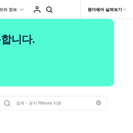
모라 정보
도움말 센터
원더쉐어 살펴보기
티
원더쉐어 소개
츠
I 꿀팁
핫한 콘텐츠
용합니다.
티비티
 제품
유틸리티
비즈니스
스트
화면 녹화와 게임 정보
이펙트
NEW
NEW
브 채널
아지 증명사진 생성
AI 기반 업스케일링 프로그램
AI 겨울 세컷
rit
Dr.Fone
제휴
복구
Recoverit
NEW
NEW
글맵 인증샷 제작
AI 영상 요소 편집
회사 소개
 자막
게임 정보
동영상 효과
NEW
t
챗GPT로 음성 파일을 텍스트 변환
영상, 사진 등 복구
뉴스룸
hatGPT 동영상
영상 길이 맞춘 음악 편집
e
트 경로
화면 녹화
프리셋 템플릿
인스타 스토리 배경 바꾸기
기 관리
플랜 및 가격
I 이미지 생성 사이트
AI 필터 사이트
fe
NEW
트 음성 변환(TTS)
기타
AI 뷰티 필터
케데헌 팬영상 만들기
 앱
도움말 센터
HOT
eo3 영상 생성
유튜브 인트로 제작
NEW
 텍스트 변환(STT)
애니메이션 그래프
네이버 컷츠 숏폼 제작 가이드
더 알아보기 >
 클립 편집
NewBlue FX
Veo 3으로 AI 할머니 숏폼 생성하기