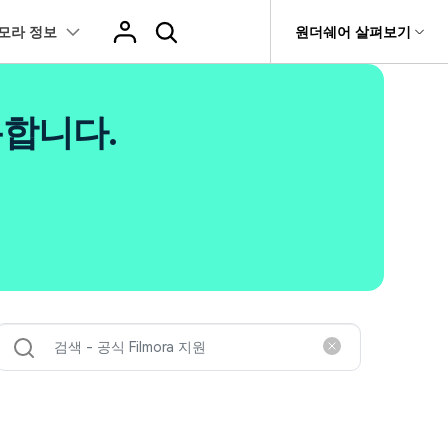
모라 정보
도움말 센터
원더쉐어 살펴보기
티
원더쉐어 소개
츠
I 꿀팁
핫한 콘텐츠
용합니다.
티비티
 제품
유틸리티
비즈니스
스트
화면 녹화와 게임 정보
이펙트
NEW
NEW
브 채널
아지 증명사진 생성
AI 기반 업스케일링 프로그램
AI 겨울 세컷
rit
Dr.Fone
제휴
복구
Recoverit
NEW
NEW
글맵 인증샷 제작
AI 영상 요소 편집
회사 소개
 자막
게임 정보
동영상 효과
NEW
t
챗GPT로 음성 파일을 텍스트 변환
영상, 사진 등 복구
뉴스룸
hatGPT 동영상
영상 길이 맞춘 음악 편집
e
트 경로
화면 녹화
프리셋 템플릿
인스타 스토리 배경 바꾸기
기 관리
플랜 및 가격
I 이미지 생성 사이트
AI 필터 사이트
fe
NEW
트 음성 변환(TTS)
기타
AI 뷰티 필터
케데헌 팬영상 만들기
 앱
도움말 센터
HOT
eo3 영상 생성
유튜브 인트로 제작
NEW
 텍스트 변환(STT)
애니메이션 그래프
네이버 컷츠 숏폼 제작 가이드
더 알아보기 >
 클립 편집
NewBlue FX
Veo 3으로 AI 할머니 숏폼 생성하기