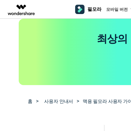
필모라
모바일 버전
주요 제
AIGC 크리에이티비티
개요
솔루션
플랫폼
동영상 편집하기
더 알
최상의 
동영상 크리에이티비티
마인드맵 및 다이어그
PDF 솔루션
엔터프라이즈
필모라 AI
동영상 편집 프로그램
Filmora
EdrawMax
PDFelement
교육
AI를 활용해 손쉽게 편집
PC
동영상 편집기
영상 프롬프트 예시
크
쉽고 재미있는 영상 편집
순서도 프로그램
더 알아보기 >>
파트너
프롬프트 작성 법 및 꿀팁
영상 편집 프로그램
창의
NEW
UniConverter
EdrawMind
맥 동영상 편집기
올인원 미디어 툴박스
마인드맵 프로그램
제휴
DemoCreator
동영상 편집 어플
강력한 화면 녹화
사용자 가이드
크
모바일
iOS용 동영상 편집기
Media.io
필모라 기능 단계별 가이드
창의
영상 효과 리소스
Android용 동영상 편집기
AI 동영상, 이미지, 음악 생성기
홈
>
사용자 안내서
>
맥용 필모라 사용자 가
기술 사양
친
리소스
크리에이티브 에셋
지원되는 형식, 장치 및 GPU의 전체 목록
친구