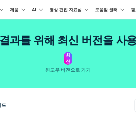
품
제품
비즈니스
AI
회사 소개
영상 편집 자료실
도움말 센터
필
뉴스룸
플랜 및 가격
유틸리
회사 소개
아보기
AI 기능
기능
고객 지원
기타 콘텐
A
HOT
결과를 위해 최신 버전을 사
원더쉐어의 스토리
램 제품
마인드맵 및 다이어그램
PDF 제품
동영상 크리에이
유틸리티
동영상 편집 방법
비디오
채용 정보
오디오
소셜 미디어 맞춤 영상 편집
자주 묻는 질문
텍
NEW
AI 번역
동영상 얼굴 보정
공식 유튜
강
EdrawMind
PDFelement
Filmora
Recove
리에이터 허브
필모라 최신 정보
리뷰
최
PDF 제작 및 편집
데이터 
Filmora를 사용하는 데 필요한 모
문의하기
신
EdrawMax
UniConverter
NEW
AI 생성형 확장
AI 썸네일 생성기
든 정보
구
력을 마음껏 발휘하기
AI 편집 도구
최신 제품 소식 및 업데이트
펜 도구
Filmora 뉴스 및 리뷰에 대해 자세히 알아보기
자동 비트 맞추기
유튜브
동적
NEW
NEW
도큐먼트 클라우드
Repairi
비즈니스
윈도우 버전으로 가기
클라우드 기반 파일 관리
손상된 동
DemoCreator
텍스트 동영상 변환
아이디어 영상 변환
C
문의
PDFelement Online
Dr.Fon
NEW
영상 편집 방법
평면 추적
음성 변조
인스타
텍스
무료 온라인 PDF 도구
모바일 기
리에이터 수익화 프로그램
무료로 지원팀에 연락하세요
AI 음향 효과
AI 인물 컷아웃
A
력을 수익으로 바꿔보세요!
HiPDF
FamiSa
오디오 편집 방법
화면 녹화
오디오 싱크 자동 맞추기
틱톡
텍스
무료 올인원 온라인 PDF 도구
자녀 보호
버전 기록
무료 다운로드
AI 영상 보정
동영상 노이즈 제거
V
이드
Filmora 9-14 버전 정보 확인
자막 편집 방법
키프레임
무음 감지 기능
음성
구 추천 프로그램
모든 제품 알아보기
더 알아보기 >
를 초대하고 리워드를 받으세요!
크로마키
오디오 더킹
멀티
더 알아보기 >