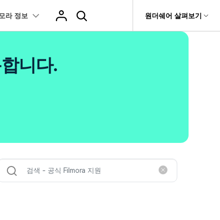
모라 정보
도움말 센터
원더쉐어 살펴보기
티
원더쉐어 소개
츠
I 꿀팁
핫한 콘텐츠
용합니다.
티비티
 제품
유틸리티
비즈니스
스트
화면 녹화와 게임 정보
이펙트
NEW
NEW
브 채널
아지 증명사진 생성
AI 기반 업스케일링 프로그램
AI 겨울 세컷
rit
Dr.Fone
제휴
복구
Recoverit
NEW
NEW
글맵 인증샷 제작
AI 영상 요소 편집
회사 소개
 자막
게임 정보
동영상 효과
NEW
t
챗GPT로 음성 파일을 텍스트 변환
영상, 사진 등 복구
뉴스룸
hatGPT 동영상
영상 길이 맞춘 음악 편집
e
트 경로
화면 녹화
프리셋 템플릿
인스타 스토리 배경 바꾸기
기 관리
플랜 및 가격
I 이미지 생성 사이트
AI 필터 사이트
fe
NEW
트 음성 변환(TTS)
기타
AI 뷰티 필터
케데헌 팬영상 만들기
 앱
도움말 센터
HOT
eo3 영상 생성
유튜브 인트로 제작
NEW
 텍스트 변환(STT)
애니메이션 그래프
네이버 컷츠 숏폼 제작 가이드
더 알아보기 >
 클립 편집
NewBlue FX
Veo 3으로 AI 할머니 숏폼 생성하기