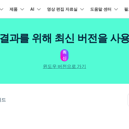
품
제품
비즈니스
AI
회사 소개
영상 편집 자료실
도움말 센터
필
뉴스룸
플랜 및 가격
유틸리
회사 소개
아보기
AI 기능
기능
고객 지원
기타 콘텐
A
HOT
결과를 위해 최신 버전을 사
원더쉐어의 스토리
램 제품
마인드맵 및 다이어그램
PDF 제품
동영상 크리에이
유틸리티
동영상 편집 방법
비디오
채용 정보
오디오
소셜 미디어 맞춤 영상 편집
자주 묻는 질문
텍
NEW
AI 번역
동영상 얼굴 보정
공식 유튜
강
EdrawMind
PDFelement
Filmora
Recove
리에이터 허브
필모라 최신 정보
리뷰
최
PDF 제작 및 편집
데이터 
Filmora를 사용하는 데 필요한 모
문의하기
신
EdrawMax
UniConverter
NEW
AI 생성형 확장
AI 썸네일 생성기
든 정보
구
력을 마음껏 발휘하기
AI 편집 도구
최신 제품 소식 및 업데이트
펜 도구
Filmora 뉴스 및 리뷰에 대해 자세히 알아보기
자동 비트 맞추기
유튜브
동적
NEW
NEW
도큐먼트 클라우드
Repairi
비즈니스
윈도우 버전으로 가기
클라우드 기반 파일 관리
손상된 동
DemoCreator
텍스트 동영상 변환
아이디어 영상 변환
C
문의
PDFelement Online
Dr.Fon
NEW
영상 편집 방법
평면 추적
음성 변조
인스타
텍스
무료 온라인 PDF 도구
모바일 기
리에이터 수익화 프로그램
무료로 지원팀에 연락하세요
AI 음향 효과
AI 인물 컷아웃
A
력을 수익으로 바꿔보세요!
HiPDF
FamiSa
오디오 편집 방법
화면 녹화
오디오 싱크 자동 맞추기
틱톡
텍스
무료 올인원 온라인 PDF 도구
자녀 보호
버전 기록
무료 다운로드
AI 영상 보정
동영상 노이즈 제거
V
이드
Filmora 9-14 버전 정보 확인
자막 편집 방법
키프레임
무음 감지 기능
음성
구 추천 프로그램
모든 제품 알아보기
더 알아보기 >
를 초대하고 리워드를 받으세요!
크로마키
오디오 더킹
멀티
더 알아보기 >