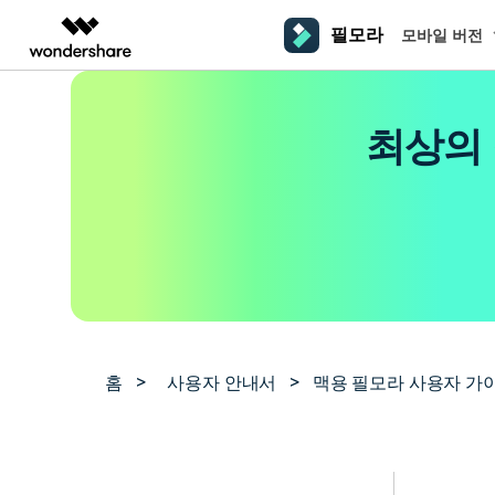
필모라
모바일 버전
주요 제
AIGC 크리에이티비티
개요
솔루션
플랫폼
동영상 편집하기
더 알
최상의 
동영상 크리에이티비티
마인드맵 및 다이어그
PDF 솔루션
엔터프라이즈
필모라 AI
동영상 편집 프로그램
Filmora
EdrawMax
PDFelement
교육
AI를 활용해 손쉽게 편집
PC
동영상 편집기
영상 프롬프트 예시
크
쉽고 재미있는 영상 편집
순서도 프로그램
더 알아보기 >>
파트너
프롬프트 작성 법 및 꿀팁
영상 편집 프로그램
창의
NEW
UniConverter
EdrawMind
맥 동영상 편집기
올인원 미디어 툴박스
마인드맵 프로그램
제휴
DemoCreator
동영상 편집 어플
강력한 화면 녹화
사용자 가이드
크
모바일
iOS용 동영상 편집기
Media.io
필모라 기능 단계별 가이드
창의
영상 효과 리소스
Android용 동영상 편집기
AI 동영상, 이미지, 음악 생성기
홈
>
사용자 안내서
>
맥용 필모라 사용자 가
기술 사양
친
리소스
크리에이티브 에셋
지원되는 형식, 장치 및 GPU의 전체 목록
친구