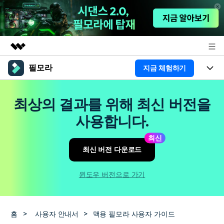
필모라
지금 체험하기
주요 제품
AIGC 크리에이티비티
제품
비즈니스
최상의 결과를 위해 최신 버전을
유틸리티
개요
플랫폼
AI
사용합니다.
회사 소개
솔루션
기능
최신
AI 기능
HOT
영상 편집 자료실
뉴스룸
최신 버전 다운로드
AI 꿀팁
동영상 편집하기
도움말 센터
플랜 및 가격
윈도우 버전으로 가기
필모라 정보
도움말 센터
고객 지원
홈
>
사용자 안내서
>
맥용 필모라 사용자 가이드
더 알아보기