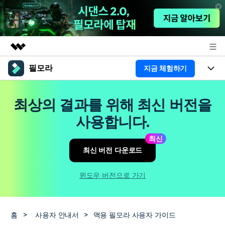
필모라
지금 체험하기
주요 제품
AIGC 크리에이티비티
제품
비즈니스
최상의 결과를 위해 최신 버전을
유틸리티
개요
플랫폼
AI
사용합니다.
회사 소개
솔루션
기능
최신
AI 기능
HOT
영상 편집 자료실
뉴스룸
최신 버전 다운로드
AI 꿀팁
동영상 편집하기
도움말 센터
플랜 및 가격
윈도우 버전으로 가기
필모라 정보
도움말 센터
고객 지원
홈
>
사용자 안내서
>
맥용 필모라 사용자 가이드
더 알아보기