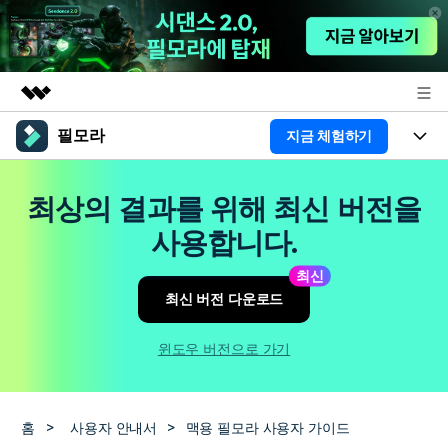
필모라
지금 체험하기
주요 제품
AIGC 크리에이티비티
제품
비즈니스
최상의 결과를 위해 최신 버전을
유틸리티
개요
플랫폼
AI
사용합니다.
회사 소개
솔루션
기능
최신
AI 기능
HOT
영상 편집 자료실
뉴스룸
최신 버전 다운로드
AI 꿀팁
동영상 편집하기
도움말 센터
플랜 및 가격
윈도우 버전으로 가기
필모라 정보
도움말 센터
고객 지원
홈
>
사용자 안내서
>
맥용 필모라 사용자 가이드
더 알아보기