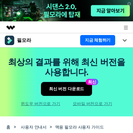
필모라
지금 체험하기
주요 제품
AIGC 크리에이티비티
제품
비즈니스
최상의 결과를 위해 최신 버전을
유틸리티
개요
플랫폼
AI
사용합니다.
회사 소개
솔루션
기능
최신
AI 기능
HOT
영상 편집 자료실
뉴스룸
최신 버전 다운로드
AI 꿀팁
동영상 편집하기
도움말 센터
플랜 및 가격
윈도우 버전으로 가기
모바일 버전으로 가기
필모라 정보
도움말 센터
고객 지원
홈
>
사용자 안내서
>
맥용 필모라 사용자 가이드
더 알아보기