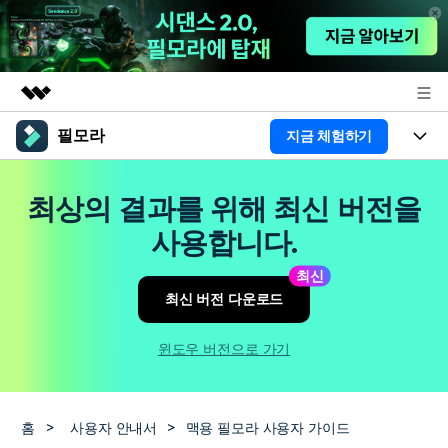
필모라
지금 체험하기
주요 제품
AIGC 크리에이티비티
제품
비즈니스
최상의 결과를 위해 최신 버전을
유틸리티
개요
플랫폼
AI
사용합니다.
회사 소개
솔루션
기능
최신
AI 기능
HOT
영상 편집 자료실
뉴스룸
최신 버전 다운로드
AI 꿀팁
동영상 편집하기
도움말 센터
플랜 및 가격
윈도우 버전으로 가기
필모라 정보
도움말 센터
고객 지원
홈
>
사용자 안내서
>
맥용 필모라 사용자 가이드
더 알아보기