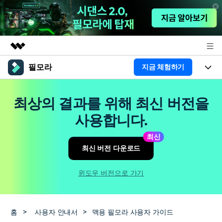
필모라
지금 체험하기
주요 제품
AIGC 크리에이티비티
제품
비즈니스
최상의 결과를 위해 최신 버전을
유틸리티
개요
플랫폼
AI
사용합니다.
회사 소개
솔루션
기능
최신
AI 기능
HOT
영상 편집 자료실
뉴스룸
최신 버전 다운로드
AI 꿀팁
동영상 편집하기
도움말 센터
플랜 및 가격
윈도우 버전으로 가기
필모라 정보
도움말 센터
고객 지원
홈
>
사용자 안내서
>
맥용 필모라 사용자 가이드
더 알아보기