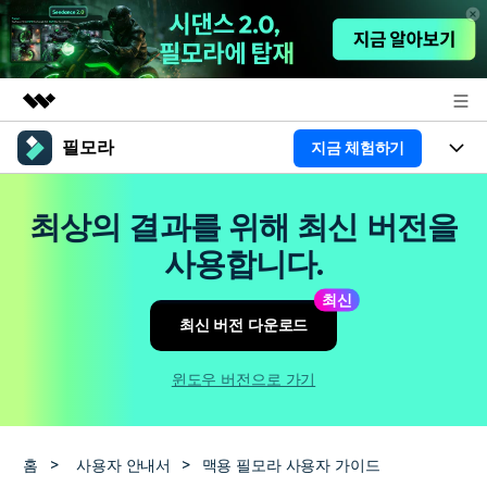
필모라
지금 체험하기
주요 제품
AIGC 크리에이티비티
제품
비즈니스
최상의 결과를 위해 최신 버전을
유틸리티
개요
플랫폼
AI
사용합니다.
회사 소개
솔루션
기능
최신
AI 기능
HOT
영상 편집 자료실
뉴스룸
최신 버전 다운로드
AI 꿀팁
동영상 편집하기
도움말 센터
플랜 및 가격
윈도우 버전으로 가기
필모라 정보
도움말 센터
고객 지원
홈
>
사용자 안내서
>
맥용 필모라 사용자 가이드
더 알아보기