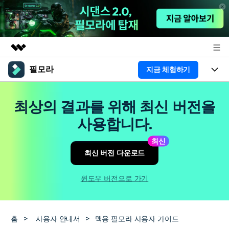
필모라
지금 체험하기
주요 제품
AIGC 크리에이티비티
제품
비즈니스
최상의 결과를 위해 최신 버전을
유틸리티
개요
플랫폼
AI
사용합니다.
회사 소개
솔루션
기능
최신
AI 기능
HOT
영상 편집 자료실
뉴스룸
최신 버전 다운로드
AI 꿀팁
동영상 편집하기
도움말 센터
플랜 및 가격
윈도우 버전으로 가기
필모라 정보
도움말 센터
고객 지원
홈
>
사용자 안내서
>
맥용 필모라 사용자 가이드
더 알아보기