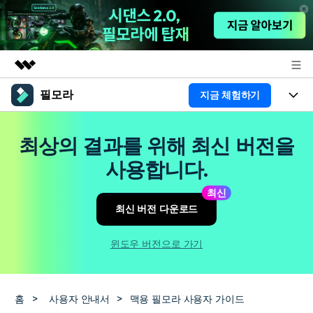
필모라
지금 체험하기
주요 제품
AIGC 크리에이티비티
제품
비즈니스
최상의 결과를 위해 최신 버전을
유틸리티
개요
플랫폼
AI
사용합니다.
회사 소개
솔루션
기능
최신
AI 기능
HOT
영상 편집 자료실
뉴스룸
최신 버전 다운로드
AI 꿀팁
동영상 편집하기
도움말 센터
플랜 및 가격
윈도우 버전으로 가기
필모라 정보
도움말 센터
고객 지원
홈
>
사용자 안내서
>
맥용 필모라 사용자 가이드
더 알아보기