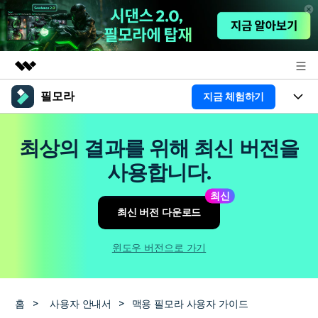
필모라
지금 체험하기
주요 제품
AIGC 크리에이티비티
제품
비즈니스
최상의 결과를 위해 최신 버전을
유틸리티
개요
플랫폼
AI
사용합니다.
회사 소개
솔루션
기능
최신
AI 기능
HOT
영상 편집 자료실
뉴스룸
최신 버전 다운로드
AI 꿀팁
동영상 편집하기
도움말 센터
플랜 및 가격
윈도우 버전으로 가기
필모라 정보
도움말 센터
고객 지원
홈
>
사용자 안내서
>
맥용 필모라 사용자 가이드
더 알아보기