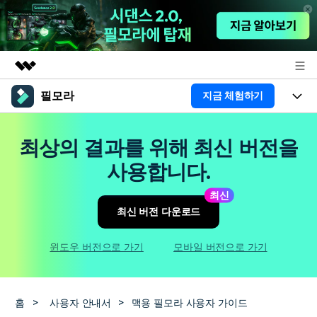
필모라
지금 체험하기
주요 제품
AIGC 크리에이티비티
제품
비즈니스
최상의 결과를 위해 최신 버전을
유틸리티
개요
플랫폼
AI
사용합니다.
회사 소개
솔루션
기능
최신
AI 기능
HOT
영상 편집 자료실
뉴스룸
최신 버전 다운로드
AI 꿀팁
동영상 편집하기
도움말 센터
플랜 및 가격
윈도우 버전으로 가기
모바일 버전으로 가기
필모라 정보
도움말 센터
고객 지원
홈
>
사용자 안내서
>
맥용 필모라 사용자 가이드
더 알아보기