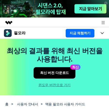
필모라
지금 체험하기
주요 제품
AIGC 크리에이티비티
제품
비즈니스
최상의 결과를 위해 최신 버전을
유틸리티
개요
플랫폼
AI
사용합니다.
회사 소개
솔루션
기능
최신
AI 기능
HOT
영상 편집 자료실
뉴스룸
최신 버전 다운로드
AI 꿀팁
동영상 편집하기
도움말 센터
플랜 및 가격
윈도우 버전으로 가기
필모라 정보
도움말 센터
고객 지원
홈
>
사용자 안내서
>
맥용 필모라 사용자 가이드
더 알아보기