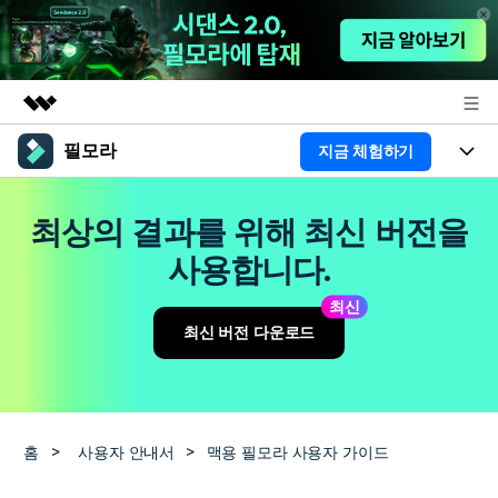
필모라
지금 체험하기
주요 제품
AIGC 크리에이티비티
제품
비즈니스
최상의 결과를 위해 최신 버전을
유틸리티
개요
플랫폼
AI
사용합니다.
회사 소개
솔루션
기능
최신
AI 기능
HOT
영상 편집 자료실
뉴스룸
최신 버전 다운로드
AI 꿀팁
동영상 편집하기
도움말 센터
플랜 및 가격
필모라 정보
도움말 센터
홈
>
사용자 안내서
>
맥용 필모라 사용자 가이드
고객 지원
더 알아보기