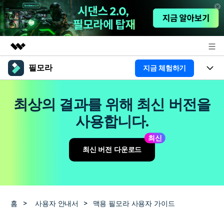
필모라
지금 체험하기
주요 제품
AIGC 크리에이티비티
제품
비즈니스
최상의 결과를 위해 최신 버전을
유틸리티
개요
플랫폼
AI
사용합니다.
회사 소개
솔루션
기능
최신
AI 기능
HOT
영상 편집 자료실
뉴스룸
최신 버전 다운로드
AI 꿀팁
동영상 편집하기
도움말 센터
플랜 및 가격
필모라 정보
도움말 센터
홈
>
사용자 안내서
>
맥용 필모라 사용자 가이드
고객 지원
더 알아보기