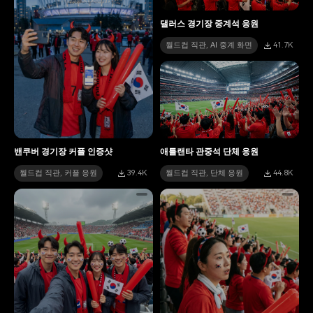
댈러스 경기장 중계석 응원
월드컵 직관, AI 중계 화면
41.7K
밴쿠버 경기장 커플 인증샷
애틀랜타 관중석 단체 응원
월드컵 직관, 커플 응원
39.4K
월드컵 직관, 단체 응원
44.8K