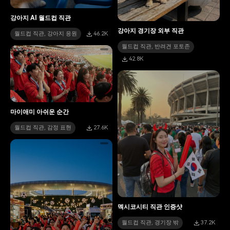
강아지 AI 월드컵 직관
강아지 경기장 외부 직관
월드컵 직관, 강아지 응원
46.2K
월드컵 직관, 반려견 포토존
42.8K
마이애미 아쉬운 순간
월드컵 직관, 감정 표현
27.6K
멕시코시티 직관 인증샷
월드컵 직관, 경기장 밖
37.2K