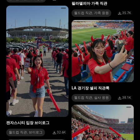
필라델피아 가족 직관
월드컵 직관, 가족 응원
35.7K
LA 경기장 셀피 직관룩
월드컵 직관, 실사 응원
38.1K
캔자스시티 입장 브이로그
월드컵 직관, 브이로그
32.6K