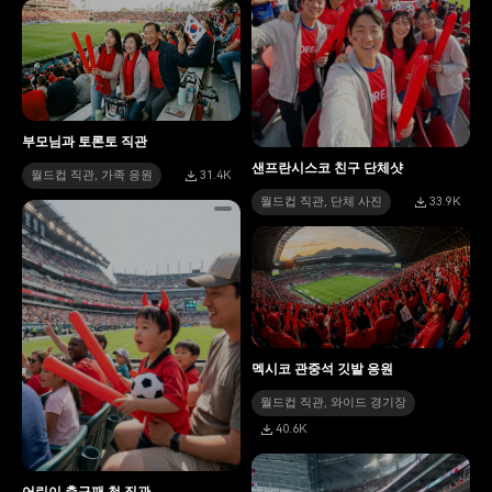
부모님과 토론토 직관
샌프란시스코 친구 단체샷
월드컵 직관, 가족 응원
31.4K
월드컵 직관, 단체 사진
33.9K
멕시코 관중석 깃발 응원
월드컵 직관, 와이드 경기장
40.6K
어린이 축구팬 첫 직관