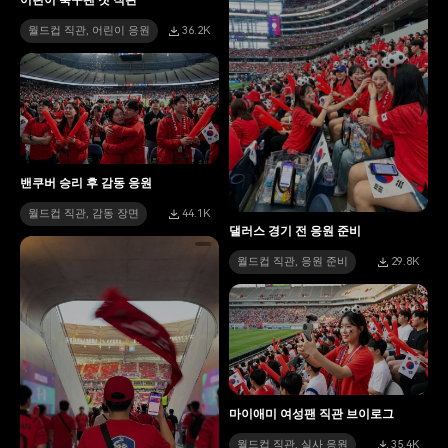
월드컵 직관, 어린이 응원
36.2K
밴쿠버 승리 후 감동 응원
월드컵 직관, 감동 장면
44.1K
댈러스 경기 전 응원 준비
월드컵 직관, 응원 준비
29.8K
마이애미 여성팬 직관 브이로그
월드컵 직관, 실사 응원
35.4K