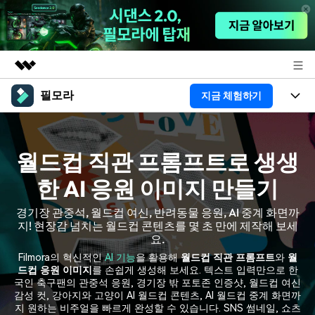
필모라
지금 체험하기
주요 제품
AIGC 크리에이티비티
제품
비즈니스
유틸리티
월드컵 직관 프롬프트로 생생
개요
플랫폼
AI
회사 소개
솔루션
한 AI 응원 이미지 만들기
기능
AI 기능
HOT
영상 편집 자료실
뉴스룸
경기장 관중석, 월드컵 여신, 반려동물 응원, AI 중계 화면까
지! 현장감 넘치는 월드컵 콘텐츠를 몇 초 만에 제작해 보세
AI 꿀팁
동영상 편집하기
도움말 센터
플랜 및 가격
요.
Filmora의 혁신적인
AI 기능
을 활용해
월드컵 직관 프롬프트
와
월
드컵 응원 이미지
를 손쉽게 생성해 보세요. 텍스트 입력만으로 한
필모라 정보
도움말 센터
국인 축구팬의 관중석 응원, 경기장 밖 포토존 인증샷, 월드컵 여신
감성 컷, 강아지와 고양이 AI 월드컵 콘텐츠, AI 월드컵 중계 화면까
고객 지원
더 알아보기
지 원하는 비주얼을 빠르게 완성할 수 있습니다. SNS 썸네일, 쇼츠