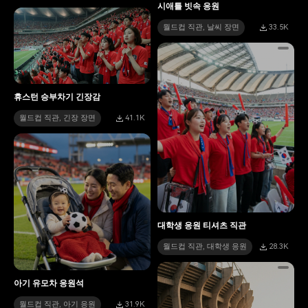
시애틀 빗속 응원
월드컵 직관, 날씨 장면
33.5K
휴스턴 승부차기 긴장감
월드컵 직관, 긴장 장면
41.1K
대학생 응원 티셔츠 직관
월드컵 직관, 대학생 응원
28.3K
아기 유모차 응원석
월드컵 직관, 아기 응원
31.9K