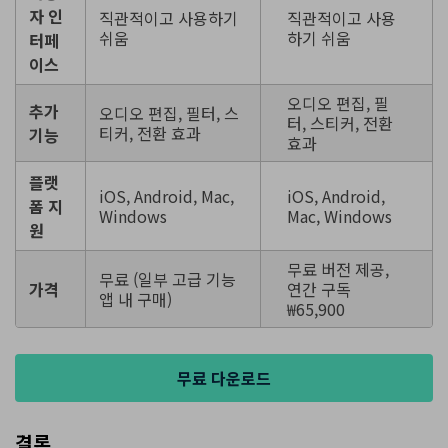
자 인
직관적이고 사용하기
직관적이고 사용
쉬움
하기 쉬움
터페
이스
오디오 편집, 필
추가
오디오 편집, 필터, 스
터, 스티커, 전환
티커, 전환 효과
기능
효과
플랫
iOS, Android, Mac,
iOS, Android,
폼 지
Windows
Mac, Windows
원
무료 버전 제공,
무료 (일부 고급 기능
가격
연간 구독
앱 내 구매)
₩65,900
무료 다운로드
결론