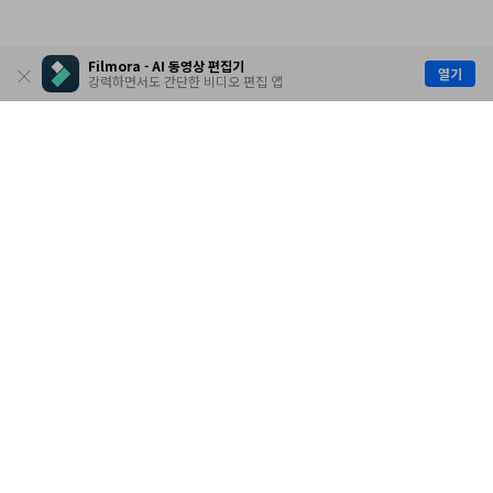
Filmora - AI 동영상 편집기
열기
강력하면서도 간단한 비디오 편집 앱
제품
원더쉐어
AI 탐색
도움말 센터