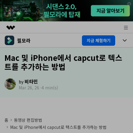
필모라
지금 체험하기
주요 제품
AIGC 크리에이티비티
제품
Mac 및 iPhone에서 capcut로 텍스
비즈니스
유틸리티
트를 추가하는 방법
개요
플랫폼
AI
회사 소개
솔루션
비타민
기능
by
AI 기능
뉴스룸
HOT
영상 편집 자료실
Mar 26, 26 ·
4 min(s)
AI 꿀팁
동영상 편집하기
플랜 및 가격
도움말 센터
도움말 센터
필모라 정보
홈
동영상 편집방법
Mac 및 iPhone에서 capcut로 텍스트를 추가하는 방법
고객 지원
더 알아보기