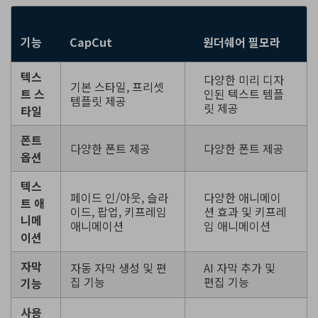
기능
CapCut
원더쉐어 필모라
텍스
다양한 미리 디자
기본 스타일, 프리셋
트 스
인된 텍스트 템플
템플릿 제공
릿 제공
타일
폰트
다양한 폰트 제공
다양한 폰트 제공
옵션
텍스
페이드 인/아웃, 슬라
다양한 애니메이
트 애
이드, 팝업, 키프레임
션 효과 및 키프레
니메
애니메이션
임 애니메이션
이션
자막
자동 자막 생성 및 편
AI 자막 추가 및
집 기능
편집 기능
기능
사용